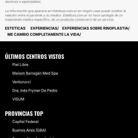
doctores o especialistas.
La información que aparece en Esteticas.com.ar en ningún caso puede sustituir la
relación entre el paciente y su médico. Esteticas.com.ar no hace apología de un
tratamiento médico específico, de un producto comercial o de un servicio.
ESTETICAS
EXPERIENCIAS
EXPERIENCIAS SOBRE RINOPLASTIA
ME CAMBIO COMPLETAMENTE LA VIDA
ÚLTIMOS CENTROS VISTOS
Piel Libre
Maison Barragán Med Spa
Venturucci
Dra. Inés Frymer De Pedro
VISUM
PROVINCIAS TOP
Capital Federal
Buenos Aires (GBA)