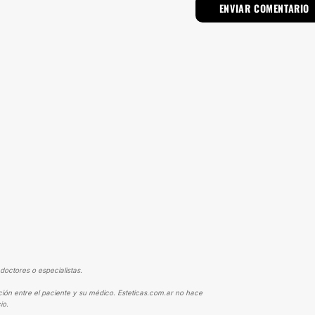
doctores o especialistas.
ción entre el paciente y su médico. Esteticas.com.ar no hace
io.