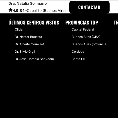
Dra. Natalia Solimano
ESTETICAS
EXPERIENCIAS
EXPERIENCIAS SOBRE RINOPLASTIA
CONTACTAR
4.9
(84)
·
Caballito (Buenos Aires)
ÚLTIMOS CENTROS VISTOS
PROVINCIAS TOP
T
Clider
Capital Federal
Dr. Néstor Bautista
Buenos Aires (GBA)
Dr. Alberto Cormillot
Buenos Aires (provincia)
Dr. Silvio Gigli
Córdoba
Dr. José Horacio Saavedra
Santa Fe