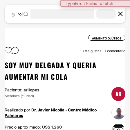
TypeError: Failed to fetch
|
AUMENTO GLÚTEOS
1
«Me gusta»
1 comentario
SOY MUY DELGADA Y QUERIA
AUMENTAR MI COLA
Paciente:
arilopes
AR
Mendoza (ciudad)
Realizado por
Dr. Javier Nicolía - Centro Médico
Palmares
Precio aproximado:
US$ 1.260