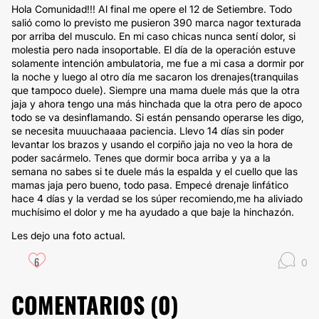
Hola Comunidad!!! Al final me opere el 12 de Setiembre. Todo
salió como lo previsto me pusieron 390 marca nagor texturada
por arriba del musculo. En mi caso chicas nunca sentí dolor, si
molestia pero nada insoportable. El día de la operación estuve
solamente intención ambulatoria, me fue a mi casa a dormir por
la noche y luego al otro día me sacaron los drenajes(tranquilas
que tampoco duele). Siempre una mama duele más que la otra
jaja y ahora tengo una más hinchada que la otra pero de apoco
todo se va desinflamando. Si están pensando operarse les digo,
se necesita muuuchaaaa paciencia. Llevo 14 días sin poder
levantar los brazos y usando el corpiño jaja no veo la hora de
poder sacármelo. Tenes que dormir boca arriba y ya a la
semana no sabes si te duele más la espalda y el cuello que las
mamas jaja pero bueno, todo pasa. Empecé drenaje linfático
hace 4 días y la verdad se los súper recomiendo,me ha aliviado
muchísimo el dolor y me ha ayudado a que baje la hinchazón.
Les dejo una foto actual.
6
0
COMENTARIOS (
0
)