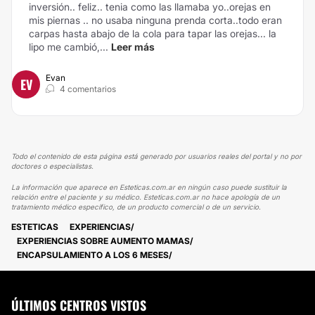
inversión.. feliz.. tenia como las llamaba yo..orejas en
mis piernas .. no usaba ninguna prenda corta..todo eran
carpas hasta abajo de la cola para tapar las orejas... la
lipo me cambió,...
Leer más
Evan
EV
4 comentarios
Todo el contenido de esta página está generado por usuarios reales del portal y no por
doctores o especialistas.
La información que aparece en Esteticas.com.ar en ningún caso puede sustituir la
relación entre el paciente y su médico. Esteticas.com.ar no hace apología de un
tratamiento médico específico, de un producto comercial o de un servicio.
ESTETICAS
EXPERIENCIAS
EXPERIENCIAS SOBRE AUMENTO MAMAS
ENCAPSULAMIENTO A LOS 6 MESES
ÚLTIMOS CENTROS VISTOS