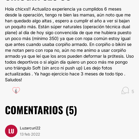
Hola chicxs!! Actualizo experiencia ya cumplidos 6 meses
desde la operación, tengo re bien las mamas, aún noto que me
han quedado algo altas , espero a cumplir el año a ver si bajan
un poquito más. Están súper naturales (operación técnica dual
plane) al día de hoy sigo convencida de que me hubiera puesto
un poco más (mínimo 350) ya que con ropa común estoy igual
que antes cuando usaba corpiño armado. En corpiño o bikini se
me notan pero con ropa no, aún no me animo a usar corpiño
armado ya que leí que los aros pueden deformar la prótesis. Uso
todos deportivos o si algún día quiero un poco más me pongo
uno triángulo Soft (sin arco ni push up) Les dejo fotos
actualizadas . Ya hago ejercicio hace 3 meses de todo tipo .
Saludos!
6
5
COMENTARIOS (
5
)
Luzarcuri22
LU
13 feb 2022