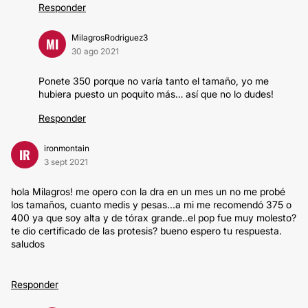
Responder
MilagrosRodriguez3
MI
30 ago 2021
Ponete 350 porque no varía tanto el tamaño, yo me
hubiera puesto un poquito más… así que no lo dudes!
Responder
ironmontain
IR
3 sept 2021
hola Milagros! me opero con la dra en un mes un no me probé
los tamaños, cuanto medis y pesas...a mi me recomendó 375 o
400 ya que soy alta y de tórax grande..el pop fue muy molesto?
te dio certificado de las protesis? bueno espero tu respuesta.
saludos
Responder