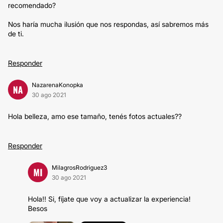
recomendado?
Nos haría mucha ilusión que nos respondas, así sabremos más
de ti.
Responder
NazarenaKonopka
NA
30 ago 2021
Hola belleza, amo ese tamaño, tenés fotos actuales??
Responder
MilagrosRodriguez3
MI
30 ago 2021
Hola!! Si, fíjate que voy a actualizar la experiencia!
Besos