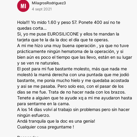
MilagrosRodriguez3
MI
4 sept 2021
Hola!!! Yo mido 1.60 y peso 57. Ponete 400 así no te
quedas corta…
Si, yo me puse EUROSILICONE y ellos te mandan la
tarjeta que te la da la doc el día que te operas.
A mi me hizo una muy buena operación , ya que no tuve
prácticamente ningún hematoma de la operación, y si
bien aún es poco el tiempo que las llevo, están en su lugar
y se ven re naturales.
El post para mi fue bastante molesto, más que nada me
molestó la mamá derecha con una puntada que me jodió
bastante, me ponía mucho hielo y me quedaba acostada
y asi se me pasaba. Pero solo eso, con el pasar de los
días se me fue. Trata de no hacer nada con los brazos.
Tenete a alguien que te ayude xq a mi me ayudaron hasta
para sentarme en la cama.
A los 14 días volví al trabajo sin problemas pero sin hacer
ningún esfuerzo.
Andá tranquila que la doc es una genia!
Cualquier cosa preguntame !