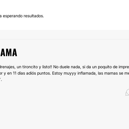
a esperando resultados.
MAMA
enajes, un tironcito y listo!! No duele nada, si da un poquito de impr
dor y en 11 días adiós puntos. Estoy muyyy inflamada, las mamas se m
.