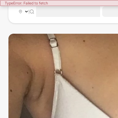
TypeError: Failed to fetch
|