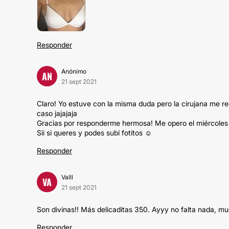
Responder
Anónimo
AN
21 sept 2021
Claro! Yo estuve con la misma duda pero la cirujana me r
caso jajajaja
Gracias por responderme hermosa! Me opero el miércoles 
Sii si queres y podes subí fotitos ☺️
Responder
Valll
VA
21 sept 2021
Son divinas!! Más delicaditas 350. Ayyy no falta nada, m
Responder