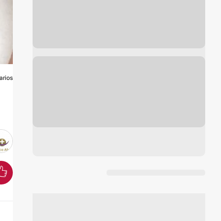
arios
S