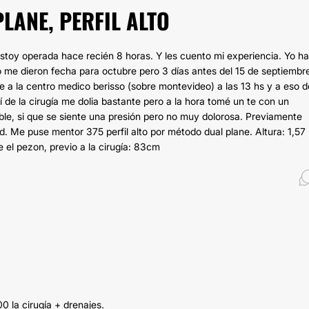
ANE, PERFIL ALTO
Estoy operada hace recién 8 horas. Y les cuento mi experiencia. Yo ha
io me dieron fecha para octubre pero 3 días antes del 15 de septiembr
ue a la centro medico berisso (sobre montevideo) a las 13 hs y a eso d
í de la cirugía me dolia bastante pero a la hora tomé un te con un
ble, si que se siente una presión pero no muy dolorosa. Previamente
. Me puse mentor 375 perfil alto por método dual plane. Altura: 1,57
 el pezon, previo a la cirugía: 83cm
0 la cirugía + drenajes.