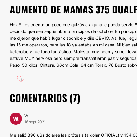
AUMENTO DE MAMAS 375 DUALPL
Hola!! Les cuento un poco que quizás a alguna le pueda servir. 
decidido que sea septiembre o principios de octubre. En princip
me dijeron que había lugar disponible y dije OBVIO. Asi fue, lleg
las 15 me operaron, para las 18 ya estaba en mi casa. Ni bien sal
keterolac y fue todo fantástico. Molesta muy poco y super lleva
estuve MUY nerviosa pero siempre transmitieron paz y seguridad
Peso: 50 kilos. Cintura: 66cm Cola: 94 cm Torax: 78 Busto sobre
0
COMENTARIOS (
7
)
Valll
VA
16 sept 2021
Me salió 890 u$s dolares las prótesis (a dolar OFICIAL) y 134.00