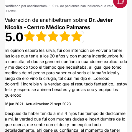
Notificado por anahibeltram. El 97% de pacientes han indicado que vale
la pena.
Valoración de anahibeltram sobre
Dr. Javier
Nicolía - Centro Médico Palmares
5.0
mi opinion espero les sirva, fui con intencion de volver a tener
las lolas que tenia a los 20 años y con mucha incertidumbre fui
a consulta, el doc se gano mi confianza cuando me explico todo
y me dedico todo el tiempo que necesitaba, al igual que tomo
medidas de mi pecho para saber cual seria el tamaño ideal y
luego de ello vino la cirugia, tal cual me dijo el....cerooo
dolorrr!!!! increible y la verdad que el resultado fantastico...estoy
feliz y espero se animen besotes y gracias doc y equipo los
quierooo
16 jun 2021 · Actualización: 21 sept 2023
Despues de haber tenido a mis 4 hijos fue tiempo de dedicarme
a mi, la verdad que fui con muchas dudas e incertidumbre de lo
que queria, me sente con el doc y me explico todo
detalladamente, ahi gane su confianza, al momento de tener