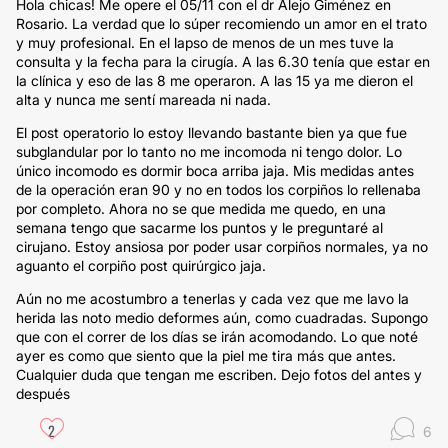
Hola chicas! Me opere el 05/11 con el dr Alejo Giménez en
Rosario. La verdad que lo súper recomiendo un amor en el trato
y muy profesional. En el lapso de menos de un mes tuve la
consulta y la fecha para la cirugía. A las 6.30 tenía que estar en
la clínica y eso de las 8 me operaron. A las 15 ya me dieron el
alta y nunca me sentí mareada ni nada.
El post operatorio lo estoy llevando bastante bien ya que fue
subglandular por lo tanto no me incomoda ni tengo dolor. Lo
único incomodo es dormir boca arriba jaja. Mis medidas antes
de la operación eran 90 y no en todos los corpiños lo rellenaba
por completo. Ahora no se que medida me quedo, en una
semana tengo que sacarme los puntos y le preguntaré al
cirujano. Estoy ansiosa por poder usar corpiños normales, ya no
aguanto el corpiño post quirúrgico jaja.
Aún no me acostumbro a tenerlas y cada vez que me lavo la
herida las noto medio deformes aún, como cuadradas. Supongo
que con el correr de los días se irán acomodando. Lo que noté
ayer es como que siento que la piel me tira más que antes.
Cualquier duda que tengan me escriben. Dejo fotos del antes y
después
2
6