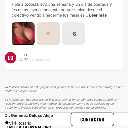
Hola a todos! Llevo una semana y un día de operada y
les estoy escribiendo esta actualización desde el
colectivo yendo a hacerme los masajes...
Leer más
+6
LuliC
LU
70 comentarios
Todo el contenido de esta página está generado por usuarios reales del portal y no por
doctores o especialistas.
La información que aparece en Esteticas.com.ar en ningún caso puede sustituir la
relación entre el paciente y su médico. Esteticas.com.ar no hace apología de un
tratamiento médico específico, de un producto comercial o de un servicio.
Dr. Gimenez Deluso Alejo
ESTETICAS
EXPERIENCIAS
CONTACTAR
EXPERIENCIAS SOBRE AUMENTO MAMAS
5
(1)
·
Rosario
1 MES DE LA OPERACIÓN!