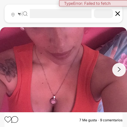
|
1
/
6
7
Me gusta
9 comentarios
AUMENTO MAMAS