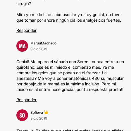
cirugía?
Mira yo me lo hice submuscular y estoy genial, no tuve
que tomar por ahora ningún día los analgésicos fuertes.
Responder
MaruuMachado
MA
9 dic 2019
Genial! Me opero el sábado con Seren.. nunca entre a un
quirófano. Ese es mi miedo el comienzo más. Ya me
compre los geles que se ponen en el freezer. La
anestesia? Me voy a poner anatómicas 430 su muscular
por debajo de la mamá es la mínima incisión. Pero mi
miedo es al entrar nose gracias por tu respuesta pronta!!
Responder
Sofieva
SO
9 dic 2019
Tranquila. Te digo que elegiste al mejor, llegas a la clínica,