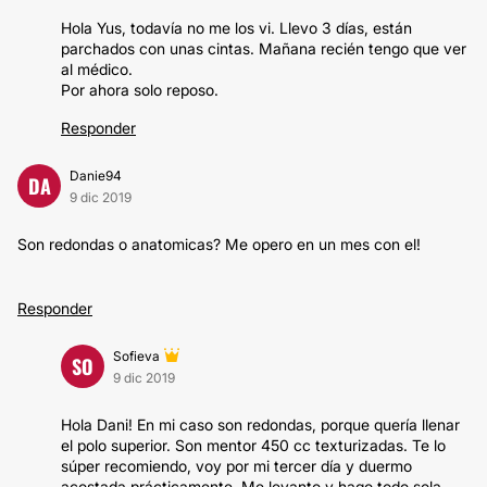
Hola Yus, todavía no me los vi. Llevo 3 días, están
parchados con unas cintas. Mañana recién tengo que ver
al médico.
Por ahora solo reposo.
Responder
Danie94
DA
9 dic 2019
Son redondas o anatomicas? Me opero en un mes con el!
Responder
Sofieva
SO
9 dic 2019
Hola Dani! En mi caso son redondas, porque quería llenar
el polo superior. Son mentor 450 cc texturizadas. Te lo
súper recomiendo, voy por mi tercer día y duermo
acostada prácticamente. Me levanto y hago todo sola.