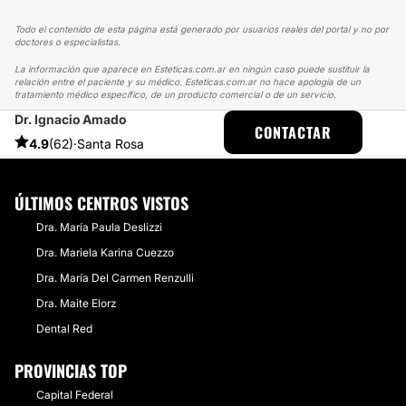
Todo el contenido de esta página está generado por usuarios reales del portal y no por
doctores o especialistas.
La información que aparece en Esteticas.com.ar en ningún caso puede sustituir la
relación entre el paciente y su médico. Esteticas.com.ar no hace apología de un
tratamiento médico específico, de un producto comercial o de un servicio.
Dr. Ignacio Amado
ESTETICAS
EXPERIENCIAS
EXPERIENCIAS SOBRE RINOPLASTIA
CONTACTAR
RINOPLASTIA DR. IGNACIO AMADO
4.9
(62)
·
Santa Rosa
ÚLTIMOS CENTROS VISTOS
Dra. María Paula Deslizzi
Dra. Mariela Karina Cuezzo
Dra. María Del Carmen Renzulli
Dra. Maite Elorz
Dental Red
PROVINCIAS TOP
Capital Federal