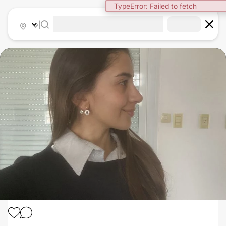
TypeError: Failed to fetch
|
RINOPLASTIA