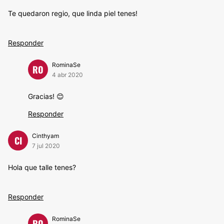
Te quedaron regio, que linda piel tenes!
Responder
RominaSe
RO
4 abr 2020
Gracias! 😊
Responder
Cinthyam
CI
7 jul 2020
Hola que talle tenes?
Responder
RominaSe
RO