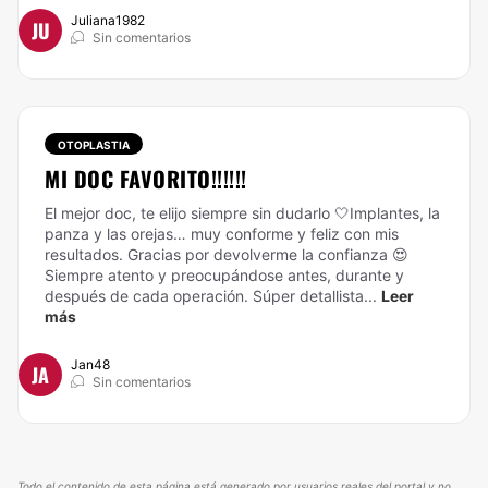
Juliana1982
JU
Sin comentarios
OTOPLASTIA
MI DOC FAVORITO!!!!!!
El mejor doc, te elijo siempre sin dudarlo 🤍Implantes, la
panza y las orejas… muy conforme y feliz con mis
resultados. Gracias por devolverme la confianza 😍
Siempre atento y preocupándose antes, durante y
después de cada operación. Súper detallista...
Leer
más
Jan48
JA
Sin comentarios
Todo el contenido de esta página está generado por usuarios reales del portal y no