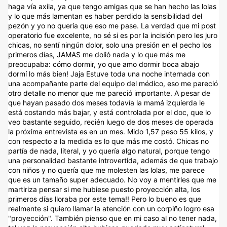
haga vía axila, ya que tengo amigas que se han hecho las lolas
y lo que más lamentan es haber perdido la sensibilidad del
pezón y yo no quería que eso me pase. La verdad que mi post
operatorio fue excelente, no sé si es por la incisión pero les juro
chicas, no sentí ningún dolor, solo una presión en el pecho los
primeros días, JAMAS me dolió nada y lo que más me
preocupaba: cómo dormir, yo que amo dormir boca abajo
dormí lo más bien! Jaja Estuve toda una noche internada con
una acompañante parte del equipo del médico, eso me pareció
otro detalle no menor que me pareció importante. A pesar de
que hayan pasado dos meses todavía la mamá izquierda le
está costando más bajar, y está controlada por el doc, que lo
veo bastante seguido, recién luego de dos meses de operada
la próxima entrevista es en un mes. Mido 1,57 peso 55 kilos, y
con respecto a la medida es lo que más me costó. Chicas no
partía de nada, literal, y yo quería algo natural, porque tengo
una personalidad bastante introvertida, además de que trabajo
con niños y no quería que me molesten las lolas, me parece
que es un tamaño super adecuado. No voy a mentirles que me
martiriza pensar si me hubiese puesto proyección alta, los
primeros días lloraba por este tema!! Pero lo bueno es que
realmente si quiero llamar la atención con un corpiño logro esa
"proyección". También pienso que en mi caso al no tener nada,