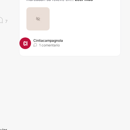
7
Cintiacampagnola
CI
1 comentario
uier