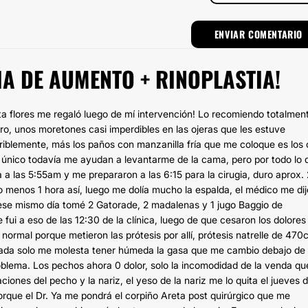
A DE AUMENTO + RINOPLASTIA!
ta flores me regaló luego de mí intervención! Lo recomiendo totalment
ro, unos moretones casi imperdibles en las ojeras que les estuve
riblemente, más los paños con manzanilla fría que me coloque es los 
o único todavía me ayudan a levantarme de la cama, pero por todo lo 
a a las 5:55am y me prepararon a las 6:15 para la cirugia, duro aprox. 
lo menos 1 hora así, luego me dolía mucho la espalda, el médico me dij
 ese mismo día tomé 2 Gatorade, 2 madalenas y 1 jugo Baggio de
fui a eso de las 12:30 de la clínica, luego de que cesaron los dolores
ormal porque metieron las prótesis por allí, prótesis natrelle de 470
, nada solo me molesta tener húmeda la gasa que me cambio debajo de 
oblema. Los pechos ahora 0 dolor, solo la incomodidad de la venda qu
iones del pecho y la nariz, el yeso de la nariz me lo quita el jueves d
que el Dr. Ya me pondrá el corpiño Areta post quirúrgico que me