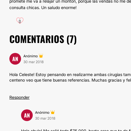
promete me va a relajar un montón, porque las vendas no me dej
consulta chicas. Un saludo enorme!
0
COMENTARIOS (
7
)
Anónimo
AN
30 mar 2018
Hola Celeste! Estoy pensando en realizarme ambas cirugias tamb
centeno veo que tiene buenas referencias. Muchas gracias y feli
Responder
Anónimo
AN
30 mar 2018
Hola chula! Me salió todo $75.000, hasta creo que te da fa