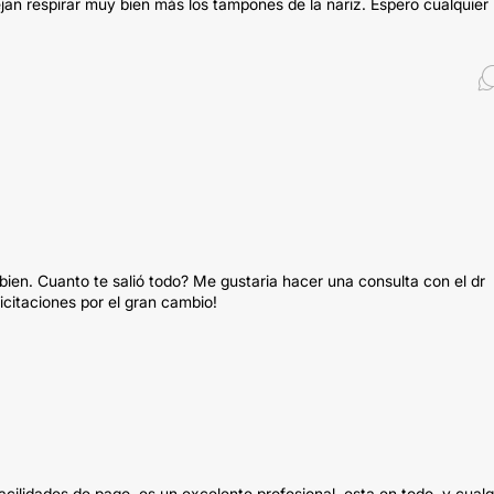
an respirar muy bien más los tampones de la nariz. Espero cualquier
ien. Cuanto te salió todo? Me gustaria hacer una consulta con el dr
citaciones por el gran cambio!
cilidades de pago, es un excelente profesional, esta en todo, y cualq