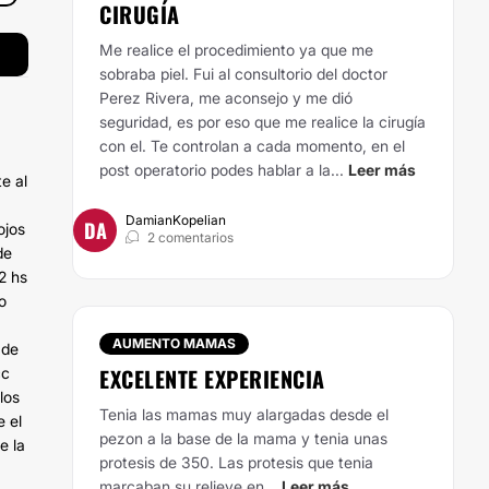
CIRUGÍA
Me realice el procedimiento ya que me
sobraba piel. Fui al consultorio del doctor
Perez Rivera, me aconsejo y me dió
seguridad, es por eso que me realice la cirugía
con el. Te controlan a cada momento, en el
post operatorio podes hablar a la...
Leer más
e al
DamianKopelian
DA
ojos
2 comentarios
de
2 hs
o
AUMENTO MAMAS
 de
EXCELENTE EXPERIENCIA
cc
los
Tenia las mamas muy alargadas desde el
e el
pezon a la base de la mama y tenia unas
e la
protesis de 350. Las protesis que tenia
marcaban su relieve en...
Leer más