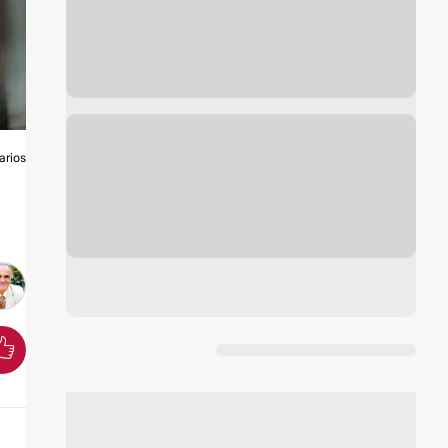
arios
S