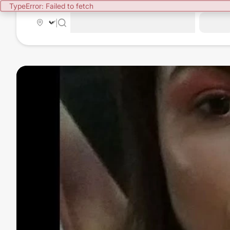
TypeError: Failed to fetch
|