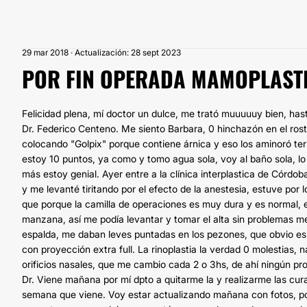
29 mar 2018 · Actualización: 28 sept 2023
POR FIN OPERADA MAMOPLASTI
Felicidad plena, mí doctor un dulce, me trató muuuuuy bien, has
Dr. Federico Centeno. Me siento Barbara, 0 hinchazón en el rost
colocando "Golpix" porque contiene árnica y eso los aminoró ter
estoy 10 puntos, ya como y tomo agua sola, voy al baño sola, l
más estoy genial. Ayer entre a la clínica interplastica de Córdob
y me levanté tiritando por el efecto de la anestesia, estuve por 
que porque la camilla de operaciones es muy dura y es normal,
manzana, así me podía levantar y tomar el alta sin problemas me 
espalda, me daban leves puntadas en los pezones, que obvio es n
con proyección extra full. La rinoplastia la verdad 0 molestias
orificios nasales, que me cambio cada 2 o 3hs, de ahí ningún pr
Dr. Viene mañana por mí dpto a quitarme la y realizarme las curac
semana que viene. Voy estar actualizando mañana con fotos, por