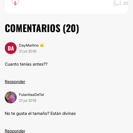
6
20
COMENTARIOS (
20
)
DayMartino
DA
21 jul 2019
Cuanto tenías antes??
Responder
FulanitaaDeTal
21 jul 2019
No te gusta el tamaño? Están divinas
Responder