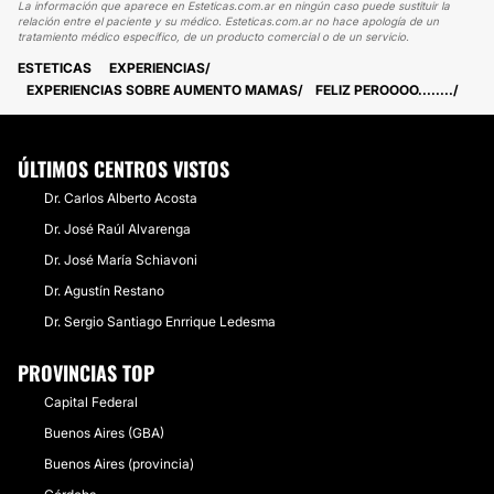
La información que aparece en Esteticas.com.ar en ningún caso puede sustituir la
relación entre el paciente y su médico. Esteticas.com.ar no hace apología de un
tratamiento médico específico, de un producto comercial o de un servicio.
ESTETICAS
EXPERIENCIAS
EXPERIENCIAS SOBRE AUMENTO MAMAS
FELIZ PEROOOO........
ÚLTIMOS CENTROS VISTOS
Dr. Carlos Alberto Acosta
Dr. José Raúl Alvarenga
Dr. José María Schiavoni
Dr. Agustín Restano
Dr. Sergio Santiago Enrrique Ledesma
PROVINCIAS TOP
Capital Federal
Buenos Aires (GBA)
Buenos Aires (provincia)