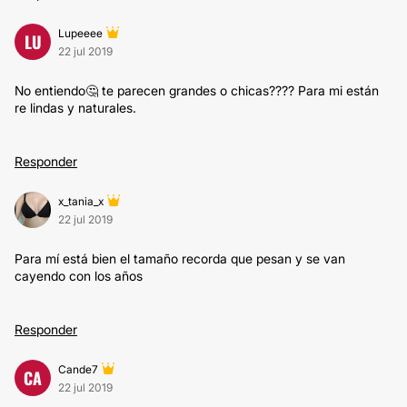
Lupeeee
LU
22 jul 2019
No entiendo🤔 te parecen grandes o chicas???? Para mi están
re lindas y naturales.
Responder
x_tania_x
22 jul 2019
Para mí está bien el tamaño recorda que pesan y se van
cayendo con los años
Responder
Cande7
CA
22 jul 2019