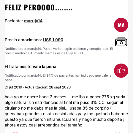
FELIZ PEROOOO........
Paciente:
maruja14
MA
Precio aproximado:
US$ 1.990
Notificado por maruja14. Puede variar según paciente y complejidad. El
precio medio de Aumento mamas es de US$ 4.000.
El tratamiento
vale la pena
Notificado por maruja14. El 97% de pacientes han indicado que vale la
pena.
21 jul 2019 · Actualización: 28 sept 2023
hola yo me operé hace 3 meses ....me iba a poner 275 xq seria
algo natural sin estridencias al final me puso 315 CC, según el
cirujano no me daba mas la piel... usaba 85 de corpiño (
quedaban grandes) están desinfladas ya y me gustaría haberme
puesto ya que fueron intramusculares y hago mucho deporte ¡
ahora estoy casi arrepentida del tamaño