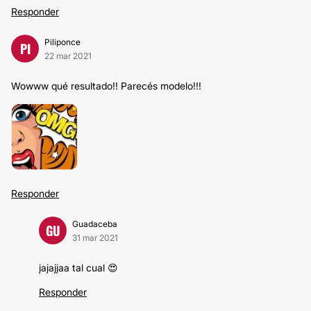
Responder
Piliponce
PI
22 mar 2021
Wowww qué resultado!! Parecés modelo!!!
Responder
Guadaceba
GU
31 mar 2021
jajajjaa tal cual 😍
Responder