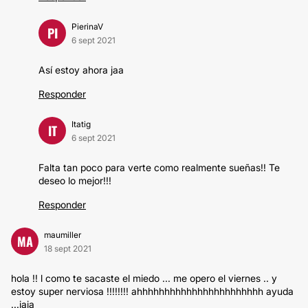
PierinaV
PI
6 sept 2021
Así estoy ahora jaa
Responder
Itatig
IT
6 sept 2021
Falta tan poco para verte como realmente sueñas!! Te
deseo lo mejor!!!
Responder
maumiller
MA
18 sept 2021
hola !! l como te sacaste el miedo ... me opero el viernes .. y
estoy super nerviosa !!!!!!!! ahhhhhhhhhhhhhhhhhhhhhhh ayuda
...jaja