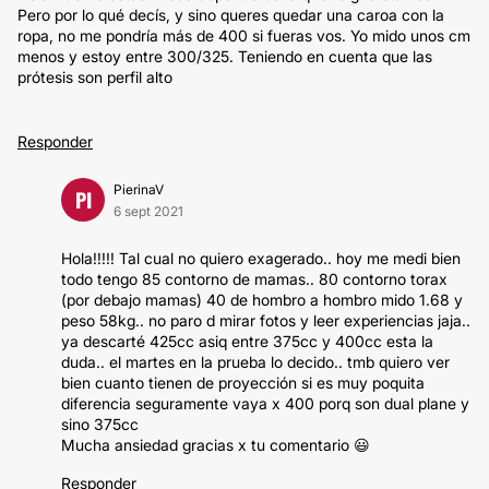
Pero por lo qué decís, y sino queres quedar una caroa con la
ropa, no me pondría más de 400 si fueras vos. Yo mido unos cm
menos y estoy entre 300/325. Teniendo en cuenta que las
prótesis son perfil alto
Responder
PierinaV
PI
6 sept 2021
Hola!!!!! Tal cual no quiero exagerado.. hoy me medi bien
todo tengo 85 contorno de mamas.. 80 contorno torax
(por debajo mamas) 40 de hombro a hombro mido 1.68 y
peso 58kg.. no paro d mirar fotos y leer experiencias jaja..
ya descarté 425cc asiq entre 375cc y 400cc esta la
duda.. el martes en la prueba lo decido.. tmb quiero ver
bien cuanto tienen de proyección si es muy poquita
diferencia seguramente vaya x 400 porq son dual plane y
sino 375cc
Mucha ansiedad gracias x tu comentario 😃
Responder