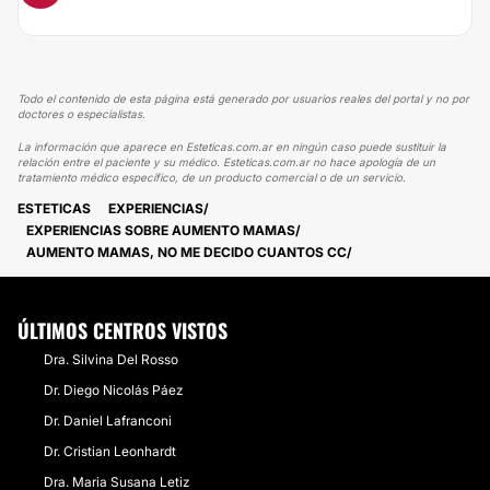
Todo el contenido de esta página está generado por usuarios reales del portal y no por
doctores o especialistas.
La información que aparece en Esteticas.com.ar en ningún caso puede sustituir la
relación entre el paciente y su médico. Esteticas.com.ar no hace apología de un
tratamiento médico específico, de un producto comercial o de un servicio.
ESTETICAS
EXPERIENCIAS
EXPERIENCIAS SOBRE AUMENTO MAMAS
AUMENTO MAMAS, NO ME DECIDO CUANTOS CC
ÚLTIMOS CENTROS VISTOS
Dra. Silvina Del Rosso
Dr. Diego Nicolás Páez
Dr. Daniel Lafranconi
Dr. Cristian Leonhardt
Dra. Maria Susana Letiz