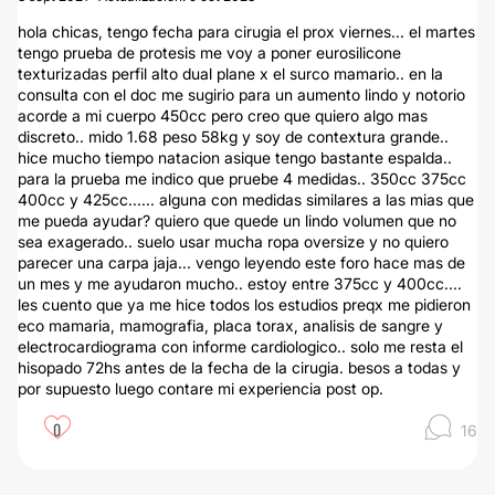
hola chicas, tengo fecha para cirugia el prox viernes... el martes
tengo prueba de protesis me voy a poner eurosilicone
texturizadas perfil alto dual plane x el surco mamario.. en la
consulta con el doc me sugirio para un aumento lindo y notorio
acorde a mi cuerpo 450cc pero creo que quiero algo mas
discreto.. mido 1.68 peso 58kg y soy de contextura grande..
hice mucho tiempo natacion asique tengo bastante espalda..
para la prueba me indico que pruebe 4 medidas.. 350cc 375cc
400cc y 425cc...... alguna con medidas similares a las mias que
me pueda ayudar? quiero que quede un lindo volumen que no
sea exagerado.. suelo usar mucha ropa oversize y no quiero
parecer una carpa jaja... vengo leyendo este foro hace mas de
un mes y me ayudaron mucho.. estoy entre 375cc y 400cc....
les cuento que ya me hice todos los estudios preqx me pidieron
eco mamaria, mamografia, placa torax, analisis de sangre y
electrocardiograma con informe cardiologico.. solo me resta el
hisopado 72hs antes de la fecha de la cirugia. besos a todas y
por supuesto luego contare mi experiencia post op.
0
16