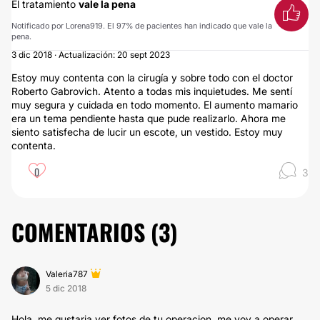
El tratamiento
vale la pena
Notificado por Lorena919. El 97% de pacientes han indicado que vale la
pena.
3 dic 2018 · Actualización: 20 sept 2023
Estoy muy contenta con la cirugía y sobre todo con el doctor
Roberto Gabrovich. Atento a todas mis inquietudes. Me sentí
muy segura y cuidada en todo momento. El aumento mamario
era un tema pendiente hasta que pude realizarlo. Ahora me
siento satisfecha de lucir un escote, un vestido. Estoy muy
contenta.
0
3
COMENTARIOS (
3
)
Valeria787
5 dic 2018
Hola, me gustaria ver fotos de tu operacion, me voy a operar