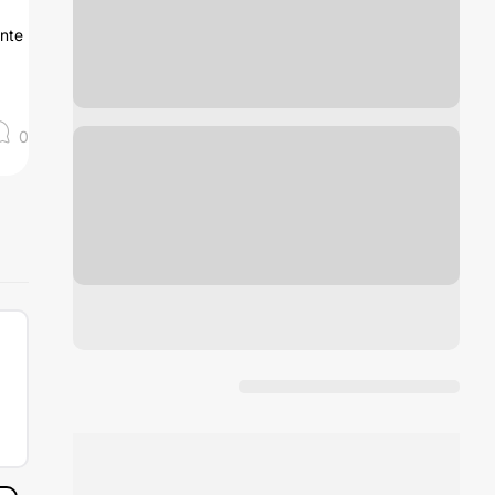
ante
0