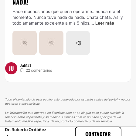
NADA!
Hace muchos años que queria operarme...nunca era el
momento. Nunca tuve nada de nada. Chata chata. Asi y
todo amamante excelente a mis 5 hijos....
Leer más
+3
Juli121
JU
22 comentarios
Todo el contenido de esta página está generado por usuarios reales del portal y no por
doctores o especialistas.
La información que aparece en Esteticas.com.ar en ningún caso puede sustituir la
relación entre el paciente y su médico. Esteticas.com.ar no hace apología de un
tratamiento médico específico, de un producto comercial o de un servicio.
Dr. Roberto Ordóñez
ESTETICAS
EXPERIENCIAS
CONTACTAR
EXPERIENCIAS SOBRE BLEFAROPLASTIA