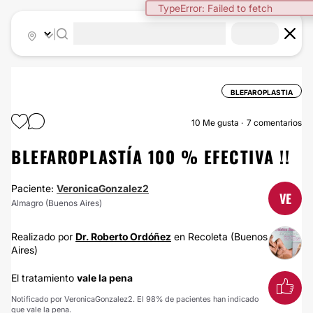
TypeError: Failed to fetch
|
BLEFAROPLASTIA
10
Me gusta
7 comentarios
BLEFAROPLASTÍA 100 % EFECTIVA !!
Paciente:
VeronicaGonzalez2
VE
Almagro (Buenos Aires)
Realizado por
Dr. Roberto Ordóñez
en Recoleta (Buenos
Aires)
El tratamiento
vale la pena
Notificado por VeronicaGonzalez2. El 98% de pacientes han indicado
que vale la pena.