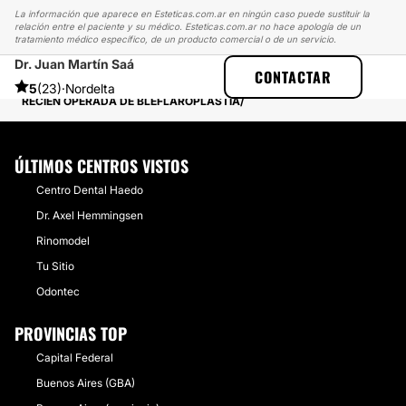
La información que aparece en Esteticas.com.ar en ningún caso puede sustituir la
relación entre el paciente y su médico. Esteticas.com.ar no hace apología de un
tratamiento médico específico, de un producto comercial o de un servicio.
Dr. Juan Martín Saá
ESTETICAS
EXPERIENCIAS
CONTACTAR
EXPERIENCIAS SOBRE BLEFAROPLASTIA
5
(23)
·
Nordelta
RECIEN OPERADA DE BLEFLAROPLASTIA
ÚLTIMOS CENTROS VISTOS
Centro Dental Haedo
Dr. Axel Hemmingsen
Rinomodel
Tu Sitio
Odontec
PROVINCIAS TOP
Capital Federal
Buenos Aires (GBA)