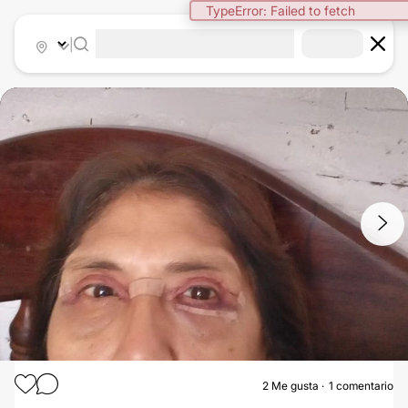
TypeError: Failed to fetch
|
1
/
2
2
Me gusta
1 comentario
BLEFAROPLASTIA