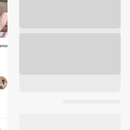
arios
A
n