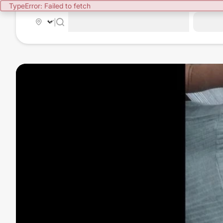
TypeError: Failed to fetch
|