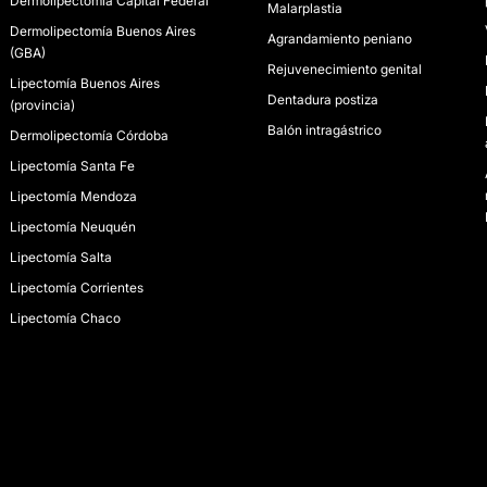
Dermolipectomía Capital Federal
Malarplastia
Dermolipectomía Buenos Aires
Agrandamiento peniano
(GBA)
Rejuvenecimiento genital
Lipectomía Buenos Aires
Dentadura postiza
(provincia)
Balón intragástrico
Dermolipectomía Córdoba
Lipectomía Santa Fe
Lipectomía Mendoza
Lipectomía Neuquén
Lipectomía Salta
Lipectomía Corrientes
Lipectomía Chaco