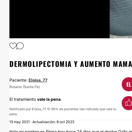
DERMOLIPECTOMIA Y AUMENTO MAMA
Paciente:
Eloisa_77
EL
Rosario (Santa Fe)
El tratamiento
vale la pena
Notificado por Eloisa_77. El 98% de pacientes han indicado que vale la
pena.
13 may 2021 · Actualización: 8 oct 2023
Hola mi nombre es Eloisa hoy hace 24 días que el doctor Gallo 