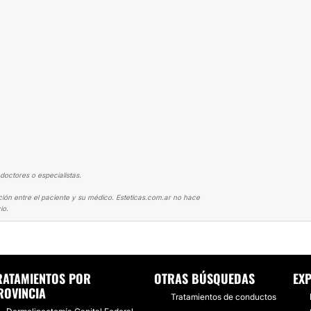
doctores o especialistas.
ción entre el paciente y su médico. Esteticas.com.ar no hace
io.
MÍA
DERMOLIPECTOMIA Y AUMENTO MAMARIO
RATAMIENTOS POR
OTRAS BÚSQUEDAS
EXP
ROVINCIA
Tratamientos de conductos