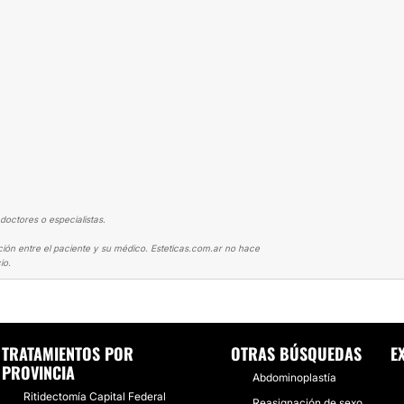
doctores o especialistas.
ción entre el paciente y su médico. Esteticas.com.ar no hace
io.
NG + BLEFAROPLASTIA
TRATAMIENTOS POR
OTRAS BÚSQUEDAS
E
PROVINCIA
Abdominoplastía
Ritidectomía Capital Federal
Reasignación de sexo