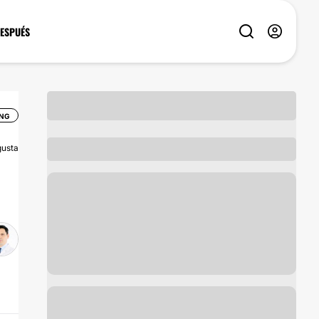
DESPUÉS
ING
usta