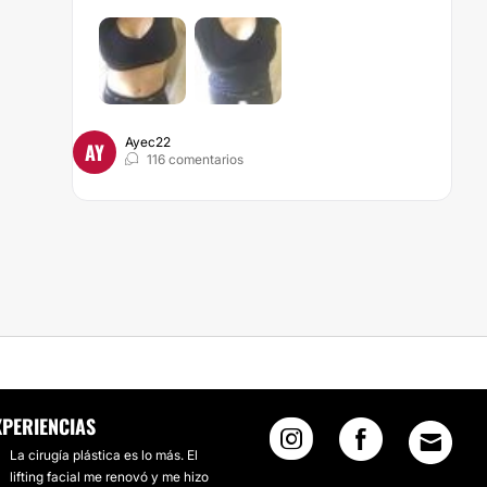
Ayec22
AY
116 comentarios
XPERIENCIAS
La cirugía plástica es lo más. El
lifting facial me renovó y me hizo