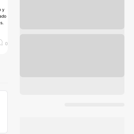
n y
tado
s.
0