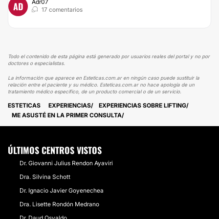
Adr07
AD
17 comentarios
Todo el contenido de esta página está generado por usuarios reales del portal y no por
doctores o especialistas.
La información que aparece en Esteticas.com.ar en ningún caso puede sustituir la
relación entre el paciente y su médico. Esteticas.com.ar no hace apología de un
tratamiento médico específico, de un producto comercial o de un servicio.
ESTETICAS
EXPERIENCIAS
EXPERIENCIAS SOBRE LIFTING
ME ASUSTÉ EN LA PRIMER CONSULTA
ÚLTIMOS CENTROS VISTOS
Dr. Giovanni Julius Rendon Ayaviri
Dra. Silvina Schott
Dr. Ignacio Javier Goyenechea
Dra. Lisette Rondón Medrano
Dr. Daud Osvaldo