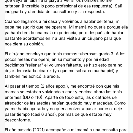
que vaya en bikini a la playa a ver si los hombres no me
gritaban (Increíble lo poco profesional de esa respuesta). Salí
indignada y ofendida del consultorio y sin respuesta.
Cuando llegamos a mi casa y volvimos a hablar del tema, mi
papa me sugirió que me operara. Mi mamá no quería porque ella
ya había tenido una mala experiencia, pero después de hablar
bastante acordamos en ir a una visita a un cirujano para que
nos diera su opinión.
El cirujano concluyó que tenia mamas tuberosas grado 3. A los
pocos meses me operé, en su momento y por mi edad
decidimos "rellenar" el volumen faltante, se hizo esto para no
dejar demasiada cicatriz (ya que me sobraba mucha piel) y
también me achicó la areola.
Al pasar el tiempo (2 años apox.), me encontré con que mis
mamas se estaban volviendo a caer y encima ahora las tenía
enormes (DD o 110). Aparte de todo esto, las cicatrices de
alrededor de las areolas habían quedado muy marcadas. Como
ya me había operado y no quería volver a pasar por eso, dejé
pasar tiempo (casi 6 años), por mas de que estaba muy
desconforme.
El año pasado (2021) acompañe a mi mamá a una consulta para