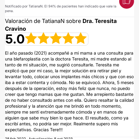
Notificado por TatianaN. El 94% de pacientes han indicado que vale la
pena.
Valoración de TatianaN sobre
Dra. Teresita
Cravino
5.0
El año pasado (2021) acompañé a mi mama a una consulta para
una blefaroplastia con la doctora Teresita, mi madre estando al
tanto de mi situación, me sugirió consultarle. Teresita me
explicó que por mi caso, la mejor solución era retirar piel y
levantar todo, colocar unos implantes más chicos y que con eso
iba a estar contenta y cómoda. No se equivocó. Ahora, 5 meses
después de la operación, estoy más feliz que nunca, no puedo
creer que tengo mamas que me gustan. Me arrepiento bastante
de no haber consultado antes con ella. Quiero resaltar la calidad
profesional y la atención que me brindó en todo momento,
siempre me sentí extremadamente cómoda y en manos de
alguien que sabe muy bien lo que hace. El resultado, como ya
escribí antes, no podría ser mejor. Realmente supero mis
expectativas. Gracias Tere!!!
28 feb 2022 · Actualización: 8 oct 2023