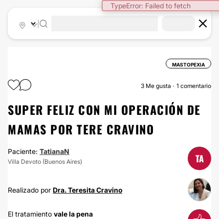
TypeError: Failed to fetch
|
MASTOPEXIA
3
Me gusta
1 comentario
SUPER FELIZ CON MI OPERACIÓN DE
MAMAS POR TERE CRAVINO
Paciente:
TatianaN
TA
Villa Devoto (Buenos Aires)
Realizado por
Dra. Teresita Cravino
El tratamiento
vale la pena