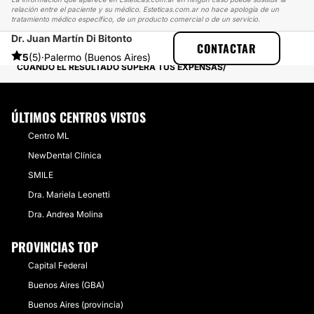
relación entre el paciente y su médico. Esteticas.com.ar no hace apología de un
tratamiento médico específico, de un producto comercial o de un servicio.
Dr. Juan Martín Di Bitonto
ESTETICAS
EXPERIENCIAS
CONTACTAR
EXPERIENCIAS SOBRE REDUCCIÓN DE MAMAS
5
(5)
·
Palermo (Buenos Aires)
CUANDO EL RESULTADO SUPERA TUS EXPENSAS
ÚLTIMOS CENTROS VISTOS
Centro ML
NewDental Clínica
SMILE
Dra. Mariela Leonetti
Dra. Andrea Molina
PROVINCIAS TOP
Capital Federal
Buenos Aires (GBA)
Buenos Aires (provincia)