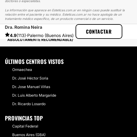
doctores o especialistas.
La información que aparece en Esteticas.com.ar en ningún caso puede sustituir la
relación entre el paciente y su médico. Esteticas.com.ar no hace apología de un
tratamiento médico específico, de un producto comercial o de un servicio.
Dra. Romina Neira
ESTETICAS
EXPERIENCIAS
CONTACTAR
EXPERIENCIAS SOBRE RINOMODELACIÓN
4.9
(113)
·
Palermo (Buenos Aires)
ABSOLUTAMENTE RECOMENDABLE
ÚLTIMOS CENTROS VISTOS
Ormaechea
Dr. José Héctor Soria
Dr. Jose Manuel Viñas
Dr. Luis Alberto Margaride
Dr. Ricardo Losardo
PROVINCIAS TOP
Capital Federal
Buenos Aires (GBA)