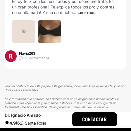
Estoy feliz con los resultados y por cómo me trató. Es
un gran profesional! Te explica todos los pro y contras,
no oculta nada! Y eso da mucha...
Leer más
Flavia263
FL
13 comentarios
Todo el contenido de esta página está generado por usuarios reales del portal y no por
doctores o especialistas.
La información que aparece en Esteticas.com.ar en ningún caso puede sustituir la
relación entre el paciente y su médico. Esteticas.com.ar no hace apología de un
tratamiento médico específico, de un producto comercial o de un servicio.
Dr. Ignacio Amado
ESTETICAS
EXPERIENCIAS
EXPERIENCIAS SOBRE RINOPLASTIA
CONTACTAR
LA RINOPLASTIA QUE QUERÍA
4.9
(62)
·
Santa Rosa