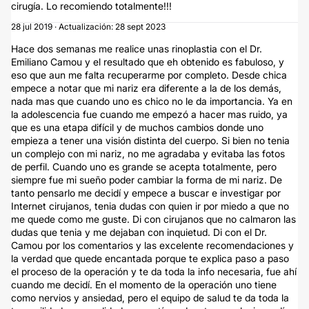
cirugía. Lo recomiendo totalmente!!!
28 jul 2019 · Actualización: 28 sept 2023
Hace dos semanas me realice unas rinoplastia con el Dr.
Emiliano Camou y el resultado que eh obtenido es fabuloso, y
eso que aun me falta recuperarme por completo. Desde chica
empece a notar que mi nariz era diferente a la de los demás,
nada mas que cuando uno es chico no le da importancia. Ya en
la adolescencia fue cuando me empezó a hacer mas ruido, ya
que es una etapa difícil y de muchos cambios donde uno
empieza a tener una visión distinta del cuerpo. Si bien no tenia
un complejo con mi nariz, no me agradaba y evitaba las fotos
de perfil. Cuando uno es grande se acepta totalmente, pero
siempre fue mi sueño poder cambiar la forma de mi nariz. De
tanto pensarlo me decidí y empece a buscar e investigar por
Internet cirujanos, tenia dudas con quien ir por miedo a que no
me quede como me guste. Di con cirujanos que no calmaron las
dudas que tenia y me dejaban con inquietud. Di con el Dr.
Camou por los comentarios y las excelente recomendaciones y
la verdad que quede encantada porque te explica paso a paso
el proceso de la operación y te da toda la info necesaria, fue ahí
cuando me decidí. En el momento de la operación uno tiene
como nervios y ansiedad, pero el equipo de salud te da toda la