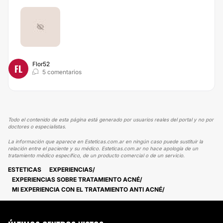
Flor52
FL
5 comentarios
Todo el contenido de esta página está generado por usuarios reales del portal y no por
doctores o especialistas.
La información que aparece en Esteticas.com.ar en ningún caso puede sustituir la
relación entre el paciente y su médico. Esteticas.com.ar no hace apología de un
tratamiento médico específico, de un producto comercial o de un servicio.
ESTETICAS
EXPERIENCIAS
EXPERIENCIAS SOBRE TRATAMIENTO ACNÉ
MI EXPERIENCIA CON EL TRATAMIENTO ANTI ACNÉ