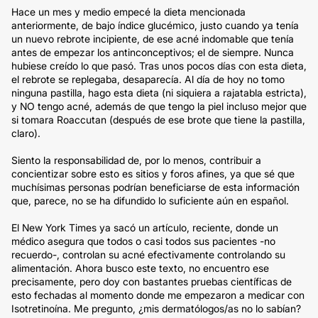
Hace un mes y medio empecé la dieta mencionada
anteriormente, de bajo índice glucémico, justo cuando ya tenía
un nuevo rebrote incipiente, de ese acné indomable que tenía
antes de empezar los antinconceptivos; el de siempre. Nunca
hubiese creído lo que pasó. Tras unos pocos días con esta dieta,
el rebrote se replegaba, desaparecía. Al día de hoy no tomo
ninguna pastilla, hago esta dieta (ni siquiera a rajatabla estricta),
y NO tengo acné, además de que tengo la piel incluso mejor que
si tomara Roaccutan (después de ese brote que tiene la pastilla,
claro).
Siento la responsabilidad de, por lo menos, contribuir a
concientizar sobre esto es sitios y foros afines, ya que sé que
muchísimas personas podrían beneficiarse de esta información
que, parece, no se ha difundido lo suficiente aún en español.
El New York Times ya sacó un artículo, reciente, donde un
médico asegura que todos o casi todos sus pacientes -no
recuerdo-, controlan su acné efectivamente controlando su
alimentación. Ahora busco este texto, no encuentro ese
precisamente, pero doy con bastantes pruebas científicas de
esto fechadas al momento donde me empezaron a medicar con
Isotretinoína. Me pregunto, ¿mis dermatólogos/as no lo sabían?