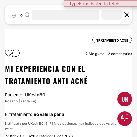
TypeError: Failed to fetch
|
TRATAMIENTO ACNÉ
2
Me gusta
2 comentarios
MI EXPERIENCIA CON EL
TRATAMIENTO ANTI ACNÉ
Paciente:
UKevinBG
UK
Rosario (Santa Fe)
El tratamiento
no vale la pena
Notificado por UKevinBG. El 78% de pacientes han indicado que vale la
pena.
23 abr 2020 · Actualización: 11 oct 2023