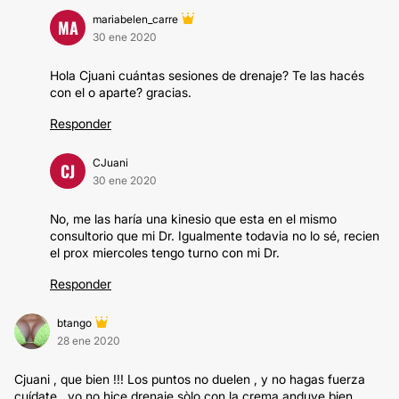
mariabelen_carre
MA
30 ene 2020
Hola Cjuani cuántas sesiones de drenaje? Te las hacés
con el o aparte? gracias.
Responder
CJuani
CJ
30 ene 2020
No, me las haría una kinesio que esta en el mismo
consultorio que mi Dr. Igualmente todavia no lo sé, recien
el prox miercoles tengo turno con mi Dr.
Responder
btango
28 ene 2020
Cjuani , que bien !!! Los puntos no duelen , y no hagas fuerza
cuídate , yo no hice drenaje sòlo con la crema anduve bien ,