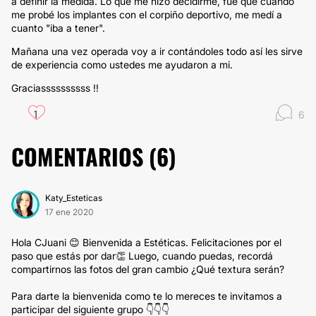
a definir la medida. Lo que me hizo decidirme, fue que cuando
me probé los implantes con el corpiño deportivo, me medí a
cuanto "iba a tener".
Mañana una vez operada voy a ir contándoles todo así les sirve
de experiencia como ustedes me ayudaron a mi.
Graciassssssssss !!
1
6
COMENTARIOS (
6
)
Katy_Esteticas
17 ene 2020
Hola CJuani 😊 Bienvenida a Estéticas. Felicitaciones por el
paso que estás por dar👏 Luego, cuando puedas, recordá
compartirnos las fotos del gran cambio ¿Qué textura serán?
Para darte la bienvenida como te lo mereces te invitamos a
participar del siguiente grupo 👇👇👇