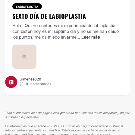
LABIOPLASTIA
SEXTO DÍA DE LABIOPLASTIA
Hola ! Quiero contarles mi experiencia de labioplastia
con bisturi hoy es mi séptimo día y no se me han caído
los puntos, me da miedo lavarme...
Leer más
Gimenez020
GI
10 comentarios
Todo el contenido de esta página está generado por usuarios reales del portal y no por
doctores o especialistas.
La información que aparece en Esteticas.com.ar en ningún caso puede sustituir la
relación entre el paciente y su médico. Esteticas.com.ar no hace apología de un
tratamiento médico específico, de un producto comercial o de un servicio.