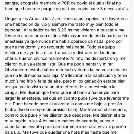
sangre, ecografía mamaria y PCR de covid el cual al final no
tuve que hacerme porque yo ya tuve covid hace 3 meses atrás.
Llegue a los Arcos a las 7 am, llene unos papeles, me llevaron a
una habitación de lujo y siempre me trato muy bien todo el
personal. Al rededor de las 8.20 hs me vinieron a buscar y me
llevaron a marcar con el doc. Mi mayor miedo era la parte de la
anestesia ya que nunca me había operado de nada, pero por
suerte me dormí y no recuerdo más nada. Todo el equipo
médico me ayudó a estar tranquila y distraerme dándome
charla. Fueron divinos realmente. Al rato me despertaron y me
dijeron que ya estaba lista! Que me podía sentar y mirar.
Obviamente estaba súper mareada y dormida, no veía nada así
que no le di mucha bola jaja. Me llevaron a la habitación y tenia
muchísimo frío y falta de aire, pero mi oxigenación estaba bien
así que por lo visto era un otro efecto de la anestesia o la
cirugía. Me dijeron que tenía que ir al baño a hacer pis para
largar la anestesia, así que en cuanto pude tuve que levantarme
e ir. Pude hacerlo pero al volver a la cama me bajo la presión
(sufro desde siempre de presión baja). Me llevaron el almuerzo,
comí lo que pude y me dijeron que descanse. Me dieron el alta
muy rápido, a las 4 hs mas o menos de operada, aunque
cuando me levante para cambiarme e irme otra vez mi presión
baja 🤦🏽‍♀️ Me tuve que quedar una hora más hasta que me