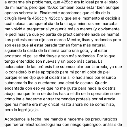
a entrarme sin problemas, que 425cc era lo ideal para el plato
de mi mama, pero que 450cc también podía estar bien aunque
apenas sobresalía. Finalmente acordamos que el día de la
cirugía llevaría 450cc y 425cc y que en el momento el decidiría
cuál colocar, aunque el día de la cirugía mientras me marcaba
me volvió a preguntar si yo quería más o menos (y obviamente
le pedí más ya que yo partía de prácticamente nada de mama).
Las prótesis como dije son marca Mentor, lisas y redondas pero
son esas que al estar parada toman forma más natural,
siguiendo la caída de la mama como una gota, y al estar
acostada el gel se distribuye y son más redondas. Por lo que
tengo entendido son nuevas y un poco más caras. La
colocación de las prótesis fue submuscular por la areola, ya que
lo consideró lo más apropiado para mi por mi color de piel
porque el me dijo que al cicatrizar si lo hacíamos por el surco
submamario iba a quedarme una cicatriz oscura. Quede
encantada con eso ya que no me gusta para nada la cicatriz
abajo, aunque llena de dudas hasta el día de la operación sobre
cómo iba a hacerme entrar tremendas prótesis por mi areola
que realmente era muy chica! Hasta ahora no se como hizo,
pero lo logró jajaja.
Acordamos la fecha, me mando a hacerme los prequirurgicos
que fueron electrocardiograma con riesgo quirúrgico, análisis de