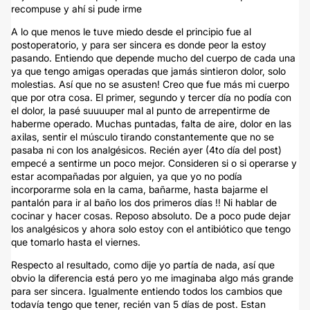
recompuse y ahí si pude irme
A lo que menos le tuve miedo desde el principio fue al
postoperatorio, y para ser sincera es donde peor la estoy
pasando. Entiendo que depende mucho del cuerpo de cada una
ya que tengo amigas operadas que jamás sintieron dolor, solo
molestias. Así que no se asusten! Creo que fue más mi cuerpo
que por otra cosa. El primer, segundo y tercer día no podía con
el dolor, la pasé suuuuper mal al punto de arrepentirme de
haberme operado. Muchas puntadas, falta de aire, dolor en las
axilas, sentir el músculo tirando constantemente que no se
pasaba ni con los analgésicos. Recién ayer (4to día del post)
empecé a sentirme un poco mejor. Consideren si o si operarse y
estar acompañadas por alguien, ya que yo no podía
incorporarme sola en la cama, bañarme, hasta bajarme el
pantalón para ir al baño los dos primeros días !! Ni hablar de
cocinar y hacer cosas. Reposo absoluto. De a poco pude dejar
los analgésicos y ahora solo estoy con el antibiótico que tengo
que tomarlo hasta el viernes.
Respecto al resultado, como dije yo partía de nada, así que
obvio la diferencia está pero yo me imaginaba algo más grande
para ser sincera. Igualmente entiendo todos los cambios que
todavía tengo que tener, recién van 5 días de post. Estan