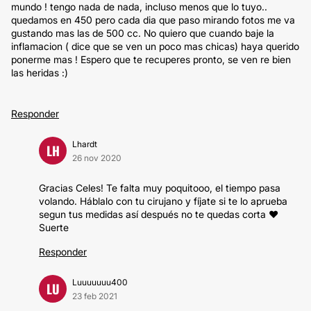
mundo ! tengo nada de nada, incluso menos que lo tuyo..
quedamos en 450 pero cada dia que paso mirando fotos me va
gustando mas las de 500 cc. No quiero que cuando baje la
inflamacion ( dice que se ven un poco mas chicas) haya querido
ponerme mas ! Espero que te recuperes pronto, se ven re bien
las heridas :)
Responder
Lhardt
LH
26 nov 2020
Gracias Celes! Te falta muy poquitooo, el tiempo pasa
volando. Háblalo con tu cirujano y fíjate si te lo aprueba
segun tus medidas así después no te quedas corta ❤️
Suerte
Responder
Luuuuuuu400
LU
23 feb 2021