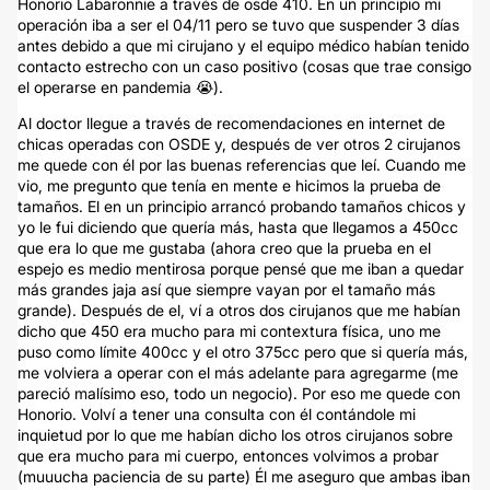
Honorio Labaronnie a través de osde 410. En un principio mi
operación iba a ser el 04/11 pero se tuvo que suspender 3 días
antes debido a que mi cirujano y el equipo médico habían tenido
contacto estrecho con un caso positivo (cosas que trae consigo
el operarse en pandemia 😭).
Al doctor llegue a través de recomendaciones en internet de
chicas operadas con OSDE y, después de ver otros 2 cirujanos
me quede con él por las buenas referencias que leí. Cuando me
vio, me pregunto que tenía en mente e hicimos la prueba de
tamaños. El en un principio arrancó probando tamaños chicos y
yo le fui diciendo que quería más, hasta que llegamos a 450cc
que era lo que me gustaba (ahora creo que la prueba en el
espejo es medio mentirosa porque pensé que me iban a quedar
más grandes jaja así que siempre vayan por el tamaño más
grande). Después de el, ví a otros dos cirujanos que me habían
dicho que 450 era mucho para mi contextura física, uno me
puso como límite 400cc y el otro 375cc pero que si quería más,
me volviera a operar con el más adelante para agregarme (me
pareció malísimo eso, todo un negocio). Por eso me quede con
Honorio. Volví a tener una consulta con él contándole mi
inquietud por lo que me habían dicho los otros cirujanos sobre
que era mucho para mi cuerpo, entonces volvimos a probar
(muuucha paciencia de su parte) Él me aseguro que ambas iban