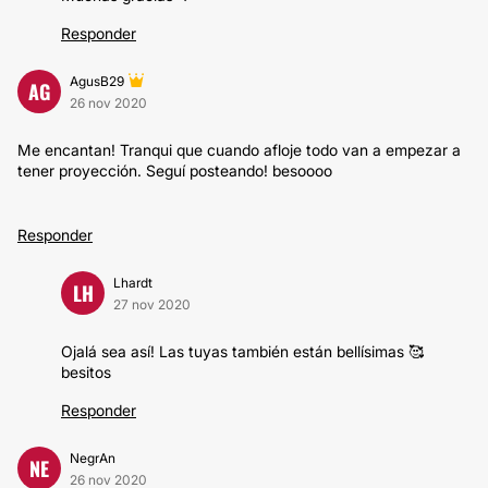
Responder
AgusB29
AG
26 nov 2020
Me encantan! Tranqui que cuando afloje todo van a empezar a
tener proyección. Seguí posteando! besoooo
Responder
Lhardt
LH
27 nov 2020
Ojalá sea así! Las tuyas también están bellísimas 🥰
besitos
Responder
NegrAn
NE
26 nov 2020