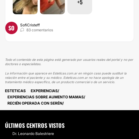
+5
SofiCristeff
SO
83 comentarios
Todo el contenido de esta página está generado por usuarios reales del portal y no por
doctores o especialistas.
La información que aparece en Esteticas.com.ar en ningún caso puede sustituir la
relación entre el paciente y su médico. Esteticas.com.ar no hace apología de un
tratamiento médico específico, de un producto comercial o de un servicio.
ESTETICAS
EXPERIENCIAS
EXPERIENCIAS SOBRE AUMENTO MAMAS
RECIÉN OPERADA CON SERÉN
ÚLTIMOS CENTROS VISTOS
Dr. Leonardo Balestriere