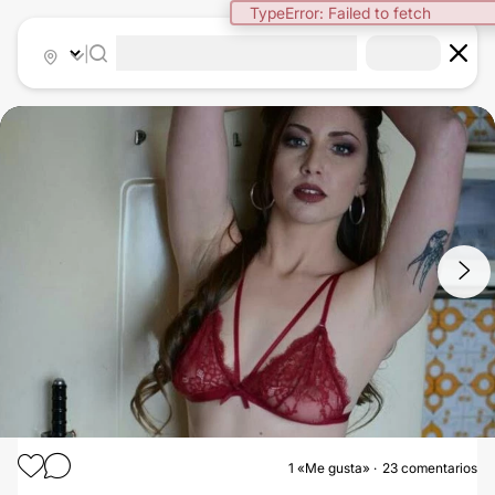
|
1
/
8
1
«Me gusta»
23 comentarios
AUMENTO MAMAS