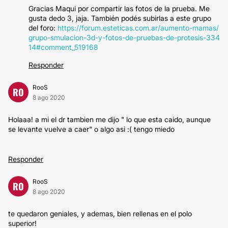
Gracias Maqui por compartir las fotos de la prueba. Me
gusta dedo 3, jaja. También podés subirlas a este grupo
del foro:
https://forum.esteticas.com.ar/aumento-mamas/
grupo-smulacion-3d-y-fotos-de-pruebas-de-protesis-334
14#comment_519168
Responder
RooS
RO
8 ago 2020
Holaaa! a mi el dr tambien me dijo " lo que esta caido, aunque
se levante vuelve a caer" o algo asi :( tengo miedo
Responder
RooS
RO
8 ago 2020
te quedaron geniales, y ademas, bien rellenas en el polo
superior!