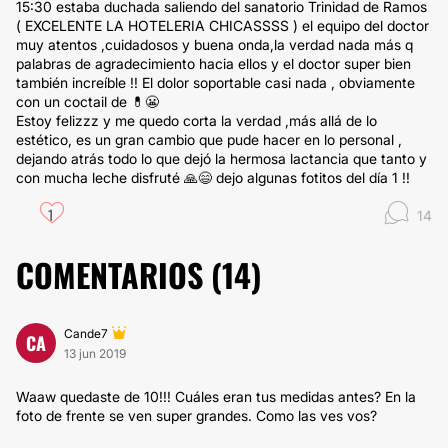
15:30 estaba duchada saliendo del sanatorio Trinidad de Ramos
( EXCELENTE LA HOTELERIA CHICASSSS ) el equipo del doctor
muy atentos ,cuidadosos y buena onda,la verdad nada más q
palabras de agradecimiento hacia ellos y el doctor super bien
también increíble !! El dolor soportable casi nada , obviamente
con un coctail de 💊😬
Estoy felizzz y me quedo corta la verdad ,más allá de lo
estético, es un gran cambio que pude hacer en lo personal ,
dejando atrás todo lo que dejó la hermosa lactancia que tanto y
con mucha leche disfruté 🙏😄 dejo algunas fotitos del día 1 !!
1
14
COMENTARIOS (
14
)
Cande7
CA
13 jun 2019
Waaw quedaste de 10!!! Cuáles eran tus medidas antes? En la
foto de frente se ven super grandes. Como las ves vos?