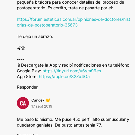
pequeña bitácora para conocer detalles del proceso de
postoperatorio. Es cortito, trata de pasarte por el:
https://forum.esteticas.com.ar/opiniones-de-doctores/hist
orias-de-postoperatorio-35673
Te dejo un abrazo.
🍒🌼
----
📱Descargate la App y recibí notificaciones en tu teléfono
Google Play:
https://tinyurl.com/y6ym99es
App Store:
https://apple.co/32Zx4Oa
Responder
Cande7
CA
17 sept 2019
Me paso lo mismo. Me puse 450 perfil alto submuscular y
quedaron geniales. De busto antes tenía 77.