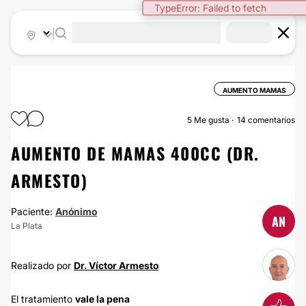
TypeError: Failed to fetch
|
AUMENTO MAMAS
5
Me gusta
14 comentarios
AUMENTO DE MAMAS 400CC (DR.
ARMESTO)
Paciente:
Anónimo
AN
La Plata
Realizado por
Dr. Víctor Armesto
El tratamiento
vale la pena