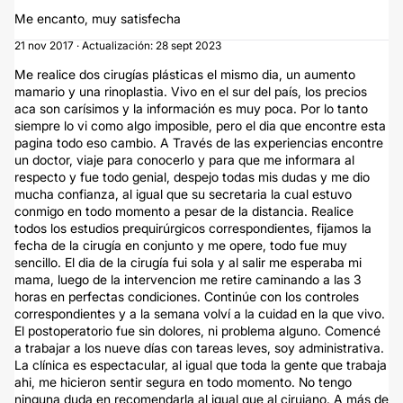
Me encanto, muy satisfecha
21 nov 2017 · Actualización: 28 sept 2023
Me realice dos cirugías plásticas el mismo dia, un aumento
mamario y una rinoplastia. Vivo en el sur del país, los precios
aca son carísimos y la información es muy poca. Por lo tanto
siempre lo vi como algo imposible, pero el dia que encontre esta
pagina todo eso cambio. A Través de las experiencias encontre
un doctor, viaje para conocerlo y para que me informara al
respecto y fue todo genial, despejo todas mis dudas y me dio
mucha confianza, al igual que su secretaria la cual estuvo
conmigo en todo momento a pesar de la distancia. Realice
todos los estudios prequirúrgicos correspondientes, fijamos la
fecha de la cirugía en conjunto y me opere, todo fue muy
sencillo. El dia de la cirugía fui sola y al salir me esperaba mi
mama, luego de la intervencion me retire caminando a las 3
horas en perfectas condiciones. Continúe con los controles
correspondientes y a la semana volví a la cuidad en la que vivo.
El postoperatorio fue sin dolores, ni problema alguno. Comencé
a trabajar a los nueve días con tareas leves, soy administrativa.
La clínica es espectacular, al igual que toda la gente que trabaja
ahi, me hicieron sentir segura en todo momento. No tengo
ninguna duda en recomendarla al igual que al cirujano. A más de