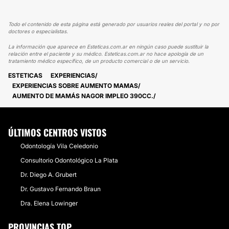
Todo el contenido de esta página está generado por usuarios reales del portal y no por
doctores o especialistas.
La información que aparece en Esteticas.com.ar en ningún caso puede sustituir la
relación entre el paciente y su médico. Esteticas.com.ar no hace apología de un
tratamiento médico específico, de un producto comercial o de un servicio.
ESTETICAS
EXPERIENCIAS
EXPERIENCIAS SOBRE AUMENTO MAMAS
AUMENTO DE MAMÁS NAGOR IMPLEO 390CC.
ÚLTIMOS CENTROS VISTOS
Odontología Vila Celedonio
Consultorio Odontológico La Plata
Dr. Diego A. Grubert
Dr. Gustavo Fernando Braun
Dra. Elena Lowinger
PROVINCIAS TOP