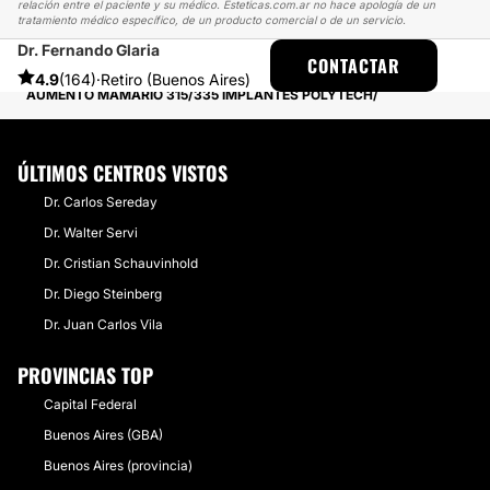
relación entre el paciente y su médico. Esteticas.com.ar no hace apología de un
tratamiento médico específico, de un producto comercial o de un servicio.
Dr. Fernando Glaria
ESTETICAS
EXPERIENCIAS
CONTACTAR
EXPERIENCIAS SOBRE AUMENTO MAMAS
4.9
(164)
·
Retiro (Buenos Aires)
AUMENTO MAMARIO 315/335 IMPLANTES POLYTECH
ÚLTIMOS CENTROS VISTOS
Dr. Carlos Sereday
Dr. Walter Servi
Dr. Cristian Schauvinhold
Dr. Diego Steinberg
Dr. Juan Carlos Vila
PROVINCIAS TOP
Capital Federal
Buenos Aires (GBA)
Buenos Aires (provincia)