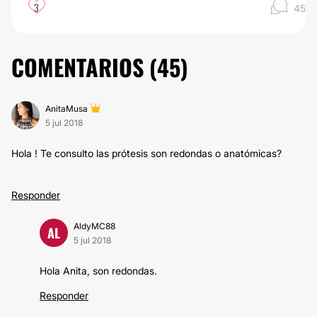
3
45
COMENTARIOS (
45
)
AnitaMusa
5 jul 2018
Hola ! Te consulto las prótesis son redondas o anatómicas?
Responder
AldyMC88
AL
5 jul 2018
Hola Anita, son redondas.
Responder