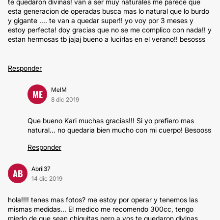
te quedaron divinas! van a ser muy naturales me parece que
esta generacion de operadas busca mas lo natural que lo burdo
y gigante .... te van a quedar super!! yo voy por 3 meses y
estoy perfecta! doy gracias que no se me complico con nada!! y
estan hermosas tb jajaj bueno a lucirlas en el verano!! besosss
Responder
MelM
ME
8 dic 2019
Que bueno Kari muchas gracias!!! Si yo prefiero mas
natural... no quedaria bien mucho con mi cuerpo! Besooss
Responder
Abril37
AB
14 dic 2019
hola!!!! tenes mas fotos? me estoy por operar y tenemos las
mismas medidas... El medico me recomendo 300cc, tengo
miedo de que sean chiquitas pero a vos te quedaron divinas