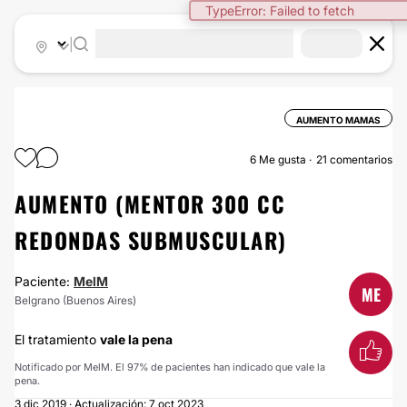
TypeError: Failed to fetch
|
AUMENTO MAMAS
6
Me gusta
21 comentarios
AUMENTO (MENTOR 300 CC
REDONDAS SUBMUSCULAR)
Paciente:
MelM
ME
Belgrano (Buenos Aires)
El tratamiento
vale la pena
Notificado por MelM. El 97% de pacientes han indicado que vale la
pena.
3 dic 2019 · Actualización: 7 oct 2023