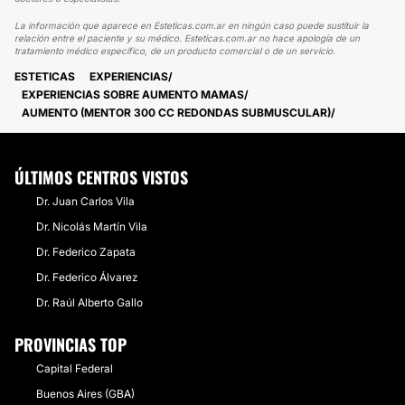
La información que aparece en Esteticas.com.ar en ningún caso puede sustituir la
relación entre el paciente y su médico. Esteticas.com.ar no hace apología de un
tratamiento médico específico, de un producto comercial o de un servicio.
ESTETICAS
EXPERIENCIAS
EXPERIENCIAS SOBRE AUMENTO MAMAS
AUMENTO (MENTOR 300 CC REDONDAS SUBMUSCULAR)
ÚLTIMOS CENTROS VISTOS
Dr. Juan Carlos Vila
Dr. Nicolás Martín Vila
Dr. Federico Zapata
Dr. Federico Álvarez
Dr. Raúl Alberto Gallo
PROVINCIAS TOP
Capital Federal
Buenos Aires (GBA)