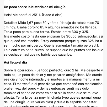
Un poco sobre la historia de mi cirugía
Hola! Me operé el 25/11. (Hace 8 dias)
Detalles: Mido 1,67 peso 50 y tórax (debajo de tetas) mide 70
cm hoy. Usaba corpiño 85 y algunos armados no los llenaba.
Tenia poco pero buena forma. Estaba entre 300 y 325,
finalmente costó hasta que entraran los 300cc submuscular, asi
que quedó esa medida. Estoy contenta porque quizas 325 iba a
ser mucho por mi cuerpo. Queria aumentar tamaño pero sutil.
La cicatriz es por el surco, se supone que los puntos son los que
se deshacen asi que no habría que sacarlos.
Así llego el día
Sobre la operación: Fue todo perfecto, duró 2 hs. Me desperté y
todo ok, un poco de dolor y me pasaron analgésicos. Me quede
ese dia y noche internada y el martes a la mañana me fui a mi
casa. El martes fue el peor dia ya que comencé con medicación
oral en vez del suero y demas entonces senti mas dolor,
tambien el hecho de estar en casa sin la cama que se mueve
afecta. Tenia la panza muy hinchada (veo que es normal luego
de una cirugía, dura varios días) y duele la espalda por estar
constantemente en mismas posiciones. Lo más molesto es el