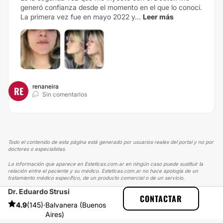
generó confianza desde el momento en el que lo conocí.
La primera vez fue en mayo 2022 y...
Leer más
renaneira
RE
Sin comentarios
Todo el contenido de esta página está generado por usuarios reales del portal y no por
doctores o especialistas.
La información que aparece en Esteticas.com.ar en ningún caso puede sustituir la
relación entre el paciente y su médico. Esteticas.com.ar no hace apología de un
tratamiento médico específico, de un producto comercial o de un servicio.
Dr. Eduardo Strusi
ESTETICAS
EXPERIENCIAS
CONTACTAR
EXPERIENCIAS SOBRE AUMENTO MAMAS
4.9
(145)
·
Balvanera (Buenos
FELIZ! 400 CC MOTIVA SUBMUSCULAR
Aires)