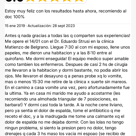
Estoy muy feliz con los resultados hasta ahora, recomiendo al
doc 100%
15 ene 2019 · Actualización: 28 sept 2023
Antes q nada gracias a todas las q comparten sus experiencias!
Me opere el 14/01 con el Dr. Eduardo Strusi en la clinica
Matienzo de Belgrano. Llegue 7:30 al con mi esposo, llene unos
papeles, me dieron una habitacion y a las 8:10 entre al
quirofano. Me dormi enseguida! El equipo medico super amable
como tambien los enfermeros. Despues de casi 2 hs de cirugia
me llevaron a la habitacion y dormi bastante, no podia abrir los
ojos. Me llevaron el desayuno q a penas probe xq lo vomite,
mas o menos 15:30 me retire de la clinica x suerte sin mareos.
En el camino a casa vomite una vez, pero afortunadamente fue
la ultima. Ya en casa mi marido me ayudo a acostarme (les
recomiendo una almohada triangular de 7 posiociones, es
barbara!) Y dormi casi toda la tarde. A la noche cene liviano,
pero ya sentia el dolor de espalda, tome el antibiotico q me
receto el doc, y a la madrugada me tome una calmante xq el
dolor de espalda no me dejaba dormir. Con las lolas no tengo
ningun problema, si siento la presion pero no dolor, tengo
drenajes q cada 3 hs maso los vacia mi espoao (se recibio de