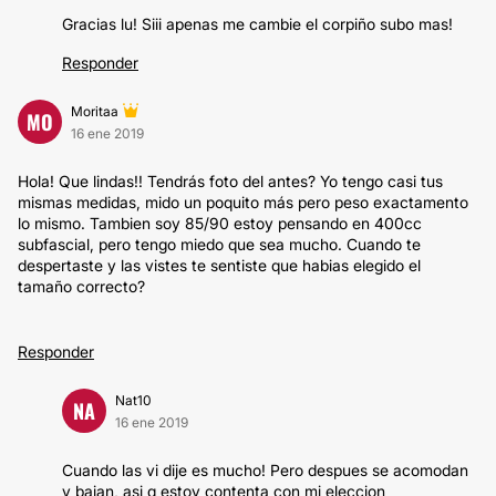
Gracias lu! Siii apenas me cambie el corpiño subo mas!
Responder
Moritaa
MO
16 ene 2019
Hola! Que lindas!! Tendrás foto del antes? Yo tengo casi tus
mismas medidas, mido un poquito más pero peso exactamento
lo mismo. Tambien soy 85/90 estoy pensando en 400cc
subfascial, pero tengo miedo que sea mucho. Cuando te
despertaste y las vistes te sentiste que habias elegido el
tamaño correcto?
Responder
Nat10
NA
16 ene 2019
Cuando las vi dije es mucho! Pero despues se acomodan
y bajan, asi q estoy contenta con mi eleccion