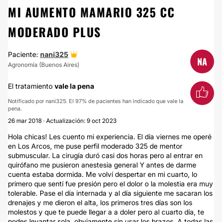
MI AUMENTO MAMARIO 325 CC
MODERADO PLUS
Paciente:
nani325
NA
Agronomía (Buenos Aires)
El tratamiento
vale la pena
Notificado por nani325. El 97% de pacientes han indicado que vale la
pena.
26 mar 2018 · Actualización: 9 oct 2023
Hola chicas! Les cuento mi experiencia. El día viernes me operé
en Los Arcos, me puse perfil moderado 325 de mentor
submuscular. La cirugía duró casi dos horas pero al entrar en
quirófano me pusieron anestesia general Y antes de darme
cuenta estaba dormida. Me volví despertar en mi cuarto, lo
primero que sentí fue presión pero el dolor o la molestia era muy
tolerable. Pase el día internada y al día siguiente me sacaran los
drenajes y me dieron el alta, los primeros tres días son los
molestos y que te puede llegar a a doler pero al cuarto día, te
podes levantar sola, obviamente sin usar los brazos. A todas las