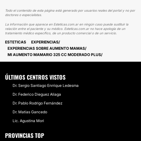
Todo el contenido de esta página está generado por usuarios reales del portal y no por
doctores o especialistas.
La información que aparece en Esteticas.com.ar en ningún caso puede sustituir la
relación entre el paciente y su médico. Esteticas.com.ar no hace apología de un
tratamiento médico específico, de un producto comercial o de un servicio.
ESTETICAS
EXPERIENCIAS
EXPERIENCIAS SOBRE AUMENTO MAMAS
MI AUMENTO MAMARIO 325 CC MODERADO PLUS
ÚLTIMOS CENTROS VISTOS
Dr. Sergio Santiago Enrrique Ledesma
Dr. Federico Dieguez Aliaga
Dr. Pablo Rodrigo Fernández
Dr. Matías Gancedo
Lic. Agustina Mori
PROVINCIAS TOP