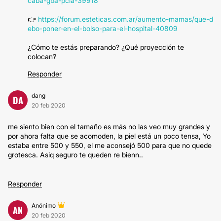
caba-gba-pcia-39918
👉
https://forum.esteticas.com.ar/aumento-mamas/que-d
ebo-poner-en-el-bolso-para-el-hospital-40809
¿Cómo te estás preparando? ¿Qué proyección te
colocan?
Responder
dang
DA
20 feb 2020
me siento bien con el tamaño es más no las veo muy grandes y
por ahora falta que se acomoden, la piel está un poco tensa, Yo
estaba entre 500 y 550, el me aconsejó 500 para que no quede
grotesca. Asiq seguro te queden re bienn..
Responder
Anónimo
AN
20 feb 2020