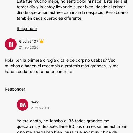
Esta fue mucho mejor, no sentí dolor ni nada. Este sería el
tercer día y lo estoy llevando súper bien, desde el primer
día de operación estuve caminando despacio, Pero bueno
también cada cuerpo es diferente.
Responder
Gisela5407
GI
21 feb 2020
Hola ..en la primera cirugía q talle de corpiño usabas? Veo
muchas q hacen el recambio a prótesis más grandes ..y me
hacen dudar de q tamaño ponerme
Responder
dang
DA
21 feb 2020
Yo era chata, no llenaba el 85 todos grandes me
quedaban, y después llené 90, los cuales se me estiraban
y no me agarraban bien, pasa que soy muy chica de