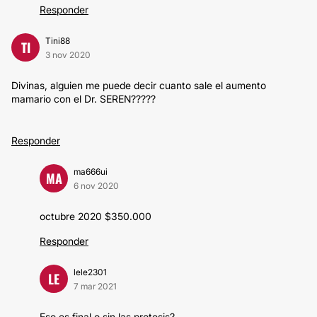
Responder
Tini88
TI
3 nov 2020
Divinas, alguien me puede decir cuanto sale el aumento
mamario con el Dr. SEREN?????
Responder
ma666ui
MA
6 nov 2020
octubre 2020 $350.000
Responder
lele2301
LE
7 mar 2021
Eso es final o sin las protesis?