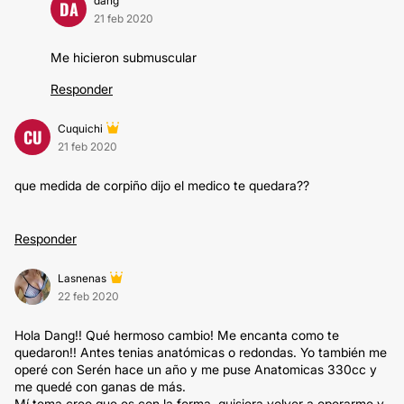
dang
DA
21 feb 2020
Me hicieron submuscular
Responder
Cuquichi
CU
21 feb 2020
que medida de corpiño dijo el medico te quedara??
Responder
Lasnenas
22 feb 2020
Hola Dang!! Qué hermoso cambio! Me encanta como te
quedaron!! Antes tenias anatómicas o redondas. Yo también me
operé con Serén hace un año y me puse Anatomicas 330cc y
me quedé con ganas de más.
Mí tema creo que es con la forma, quisiera volver a operarme y