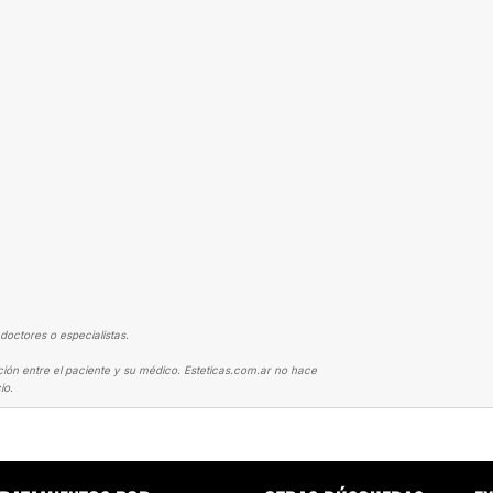
doctores o especialistas.
ción entre el paciente y su médico. Esteticas.com.ar no hace
io.
NTO DENTAL
ARMONIZAR LA SONRISA Y DARLE LUZ