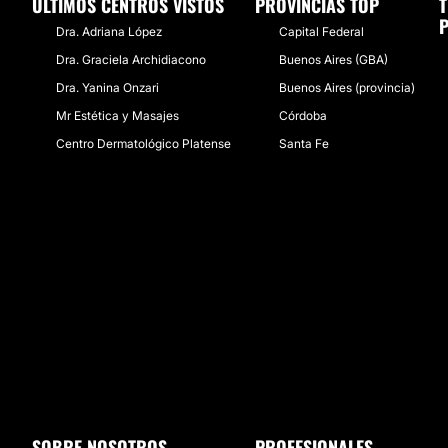
ÚLTIMOS CENTROS VISTOS
PROVINCIAS TOP
P
Dra. Adriana López
Capital Federal
Dra. Graciela Archidiacono
Buenos Aires (GBA)
Dra. Yanina Onzari
Buenos Aires (provincia)
Mr Estética y Masajes
Córdoba
Centro Dermatológico Platense
Santa Fe
SOBRE NOSOTROS
PROFESIONALES