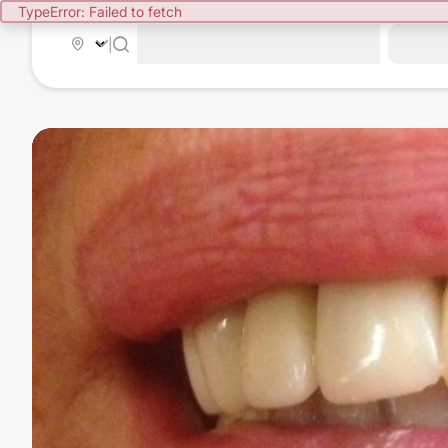
TypeError: Failed to fetch
|