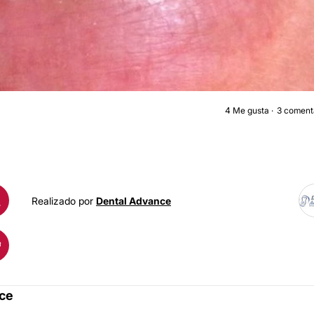
4
Me gusta
3 coment
BLANQUEAMIENTO DENTA
A
Realizado por
Dental Advance
ce