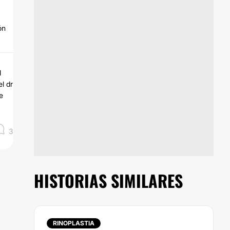
ón
l
l dr
e
3
HISTORIAS SIMILARES
RINOPLASTIA