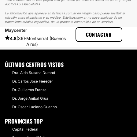
doctores o especialistas.
La información que aparece en Esteticas.com.ar en ningún caso puede sustituir la
relación entre el paciente y su médico. Esteticas.com.ar no hace apología de un
tratamiento médico específico, de un producto comercial o de un servicio.
Maycenter
ESTETICAS
EXPERIENCIAS
CONTACTAR
EXPERIENCIAS SOBRE BLANQUEAMIENTO DENTAL
4.8
(36)
·
Montserrat (Buenos
Y APARECIÓ LA SONRISA ESPERADA!!!
Aires)
ÚLTIMOS CENTROS VISTOS
Dra. Aida Susana Durand
Dr. Carlos José Fiereder
Dr. Guillermo Franze
Dr. Jorge Anibal Grua
Dr. Oscar Luciano Guarino
PROVINCIAS TOP
Capital Federal