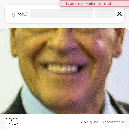
TypeError: Failed to fetch
|
2
Me gusta
5 comentarios
BLANQUEAMIENTO DENTAL