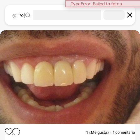
TypeError: Failed to fetch
|
1
«Me gusta»
1 comentario
BLANQUEAMIENTO DENTAL