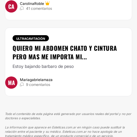
CarolinaRoble
CA
41 comentarios
ULTRACAVITACIÓN
QUIERO MI ABDOMEN CHATO Y CINTURA
PERO MAS ME IMPORTA MI...
Estoy bajando barbaro de peso
Mariagabrielamaza
MA
9 comentarios
Todo el contenido de esta página está generado por usuarios reales del portal y no por
doctores o especialistas.
La información que aparece en Esteticas.com.ar en ningún caso puede sustituir la
relación entre el paciente y su médico. Esteticas.com.ar no hace apología de un
tratamiento médico específico, de un producto comercial o de un servicio.