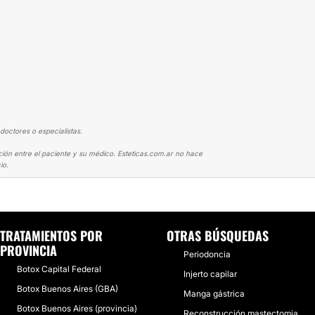
doctores o especialistas.
ción entre el paciente y su médico. Esteticas.com.ar no hace
io.
ANDO LA APARIENCIA
TRATAMIENTOS POR
OTRAS BÚSQUEDAS
PROVINCIA
Periodoncia
Botox Capital Federal
Injerto capilar
Botox Buenos Aires (GBA)
Manga gástrica
Botox Buenos Aires (provincia)
Reconstrucción mastectomia