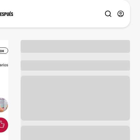
DESPUÉS
OX
arios