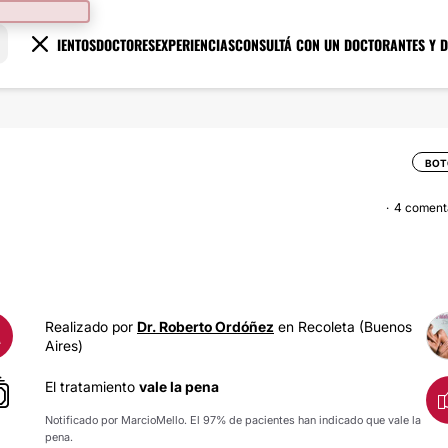
TRATAMIENTOS
DOCTORES
EXPERIENCIAS
CONSULTÁ CON UN DOCTOR
ANTES Y 
BOT
4 coment
Realizado por
Dr. Roberto Ordóñez
en Recoleta (Buenos
A
Aires)
El tratamiento
vale la pena
Notificado por MarcioMello. El 97% de pacientes han indicado que vale la
pena.