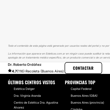
Todo el contenido de esta página está generado por usuarios reales del portal y no por 
La información que aparece en Esteticas.com.ar en ningún caso puede sustituir la rela
apología de un tratamiento médico específico, de un producto comercial o de un servic
Dr. Roberto Ordóñez
ESTETICAS
EXPERIENCIAS
EXPERIENCIAS SOBRE BOTOX
MEJOR
CONTACTAR
4.7
(116)
·
Recoleta (Buenos Aires)
ÚLTIMOS CENTROS VISTOS
PROVINCIAS TOP
Estética Delger
Capital Federal
Dra. Virginia Aranda
Buenos Aires (GBA)
Centro de Estética Dra. Agustina
Buenos Aires (provincia)
Alvarez
Córdoba