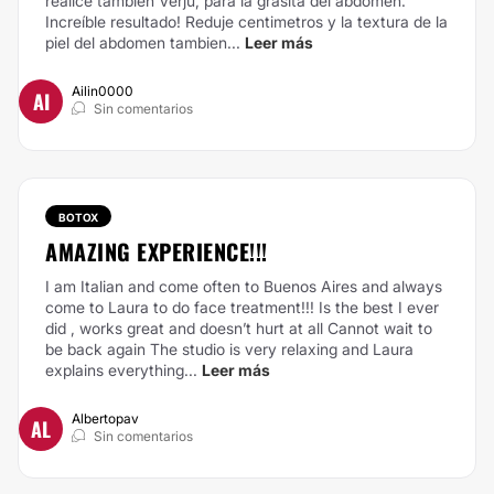
realice también Verju, para la grasita del abdomen.
Increíble resultado! Reduje centimetros y la textura de la
piel del abdomen tambien...
Leer más
Ailin0000
AI
Sin comentarios
BOTOX
AMAZING EXPERIENCE!!!
I am Italian and come often to Buenos Aires and always
come to Laura to do face treatment!!! Is the best I ever
did , works great and doesn’t hurt at all Cannot wait to
be back again The studio is very relaxing and Laura
explains everything...
Leer más
Albertopav
AL
Sin comentarios