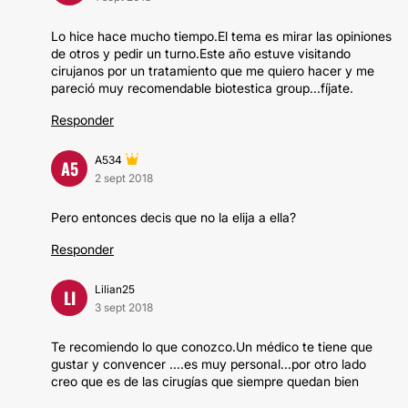
Lo hice hace mucho tiempo.El tema es mirar las opiniones
de otros y pedir un turno.Este año estuve visitando
cirujanos por un tratamiento que me quiero hacer y me
pareció muy recomendable biotestica group...fíjate.
Responder
A534
A5
2 sept 2018
Pero entonces decis que no la elija a ella?
Responder
Lilian25
LI
3 sept 2018
Te recomiendo lo que conozco.Un médico te tiene que
gustar y convencer ....es muy personal...por otro lado
creo que es de las cirugías que siempre quedan bien