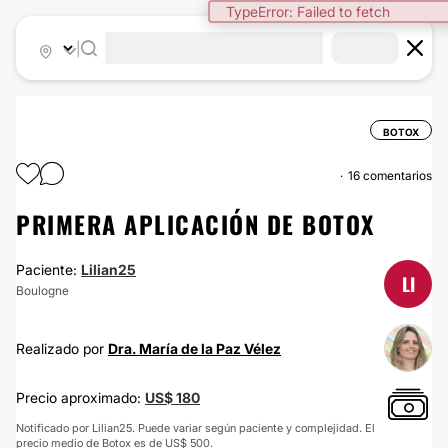
TypeError: Failed to fetch
|
BOTOX
16 comentarios
PRIMERA APLICACIÓN DE BOTOX
Paciente:
Lilian25
LI
Boulogne
Realizado por
Dra. María de la Paz Vélez
Precio aproximado:
US$ 180
Notificado por Lilian25. Puede variar según paciente y complejidad. El
precio medio de Botox es de US$ 500.