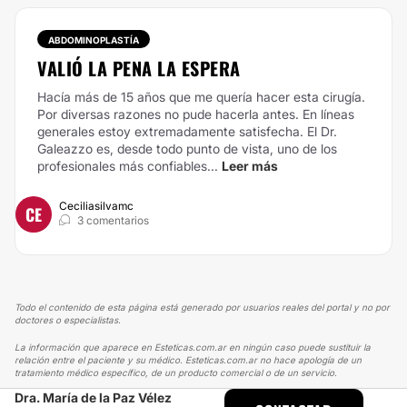
ABDOMINOPLASTÍA
VALIÓ LA PENA LA ESPERA
Hacía más de 15 años que me quería hacer esta cirugía.
Por diversas razones no pude hacerla antes. En líneas
generales estoy extremadamente satisfecha. El Dr.
Galeazzo es, desde todo punto de vista, uno de los
profesionales más confiables...
Leer más
Ceciliasilvamc
CE
3 comentarios
Todo el contenido de esta página está generado por usuarios reales del portal y no por
doctores o especialistas.
La información que aparece en Esteticas.com.ar en ningún caso puede sustituir la
relación entre el paciente y su médico. Esteticas.com.ar no hace apología de un
tratamiento médico específico, de un producto comercial o de un servicio.
Dra. María de la Paz Vélez
ESTETICAS
EXPERIENCIAS
EXPERIENCIAS SOBRE BOTOX