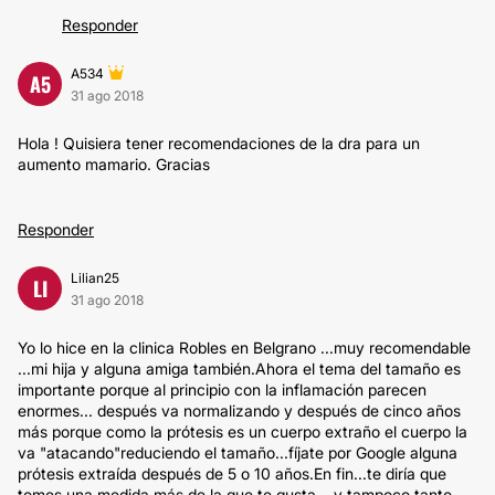
Responder
A534
A5
31 ago 2018
Hola ! Quisiera tener recomendaciones de la dra para un
aumento mamario. Gracias
Responder
Lilian25
LI
31 ago 2018
Yo lo hice en la clinica Robles en Belgrano ...muy recomendable
...mi hija y alguna amiga también.Ahora el tema del tamaño es
importante porque al principio con la inflamación parecen
enormes... después va normalizando y después de cinco años
más porque como la prótesis es un cuerpo extraño el cuerpo la
va "atacando"reduciendo el tamaño...fíjate por Google alguna
prótesis extraída después de 5 o 10 años.En fin...te diría que
tomes una medida más de la que te gusta ...y tampoco tanto