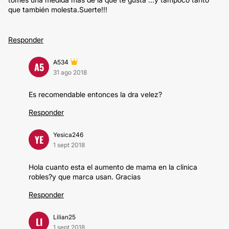
que también molesta.Suerte!!!
Responder
A534
A5
31 ago 2018
Es recomendable entonces la dra velez?
Responder
Yesica246
YE
1 sept 2018
Hola cuanto esta el aumento de mama en la clinica
robles?y que marca usan. Gracias
Responder
Lilian25
LI
1 sept 2018