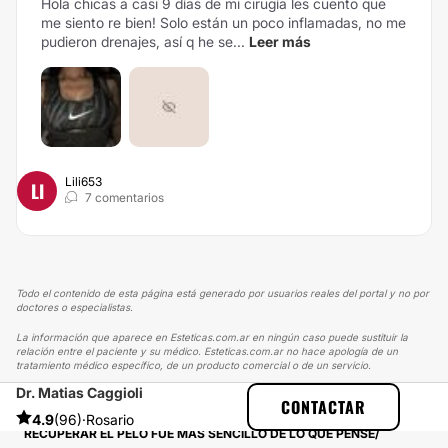
Hola chicas a casi 9 días de mi cirugía les cuento que
me siento re bien! Solo están un poco inflamadas, no me
pudieron drenajes, así q he se...
Leer más
Lili653
LI
7 comentarios
Todo el contenido de esta página está generado por usuarios reales del portal y no por
doctores o especialistas.
La información que aparece en Esteticas.com.ar en ningún caso puede sustituir la
relación entre el paciente y su médico. Esteticas.com.ar no hace apología de un
tratamiento médico específico, de un producto comercial o de un servicio.
Dr. Matias Caggioli
ESTETICAS
EXPERIENCIAS
CONTACTAR
EXPERIENCIAS SOBRE IMPLANTE CAPILAR
4.9
(96)
·
Rosario
RECUPERAR EL PELO FUE MÁS SENCILLO DE LO QUE PENSÉ