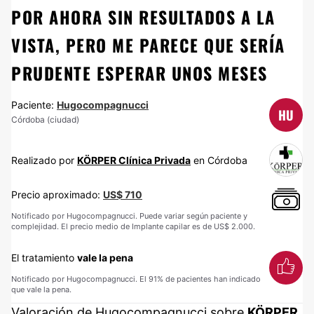
POR AHORA SIN RESULTADOS A LA
VISTA, PERO ME PARECE QUE SERÍA
PRUDENTE ESPERAR UNOS MESES
Paciente:
Hugocompagnucci
HU
Córdoba (ciudad)
Realizado por
KÖRPER Clínica Privada
en Córdoba
Precio aproximado:
US$ 710
Notificado por Hugocompagnucci. Puede variar según paciente y
complejidad. El precio medio de Implante capilar es de US$ 2.000.
El tratamiento
vale la pena
Notificado por Hugocompagnucci. El 91% de pacientes han indicado
que vale la pena.
Valoración de Hugocompagnucci sobre
KÖRPER