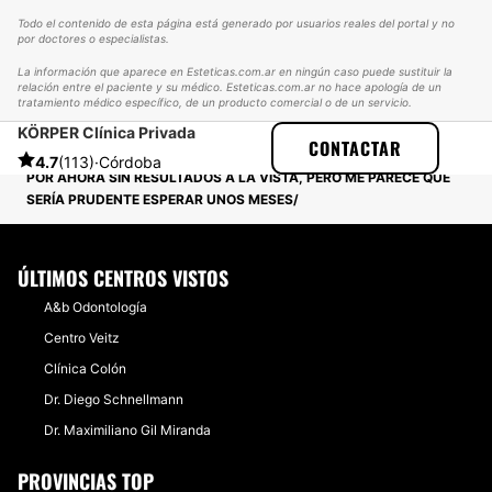
Todo el contenido de esta página está generado por usuarios reales del portal y no
por doctores o especialistas.
La información que aparece en Esteticas.com.ar en ningún caso puede sustituir la
relación entre el paciente y su médico. Esteticas.com.ar no hace apología de un
tratamiento médico específico, de un producto comercial o de un servicio.
KÖRPER Clínica Privada
ESTETICAS
EXPERIENCIAS
CONTACTAR
EXPERIENCIAS SOBRE IMPLANTE CAPILAR
4.7
(113)
·
Córdoba
POR AHORA SIN RESULTADOS A LA VISTA, PERO ME PARECE QUE
SERÍA PRUDENTE ESPERAR UNOS MESES
ÚLTIMOS CENTROS VISTOS
A&b Odontología
Centro Veitz
Clínica Colón
Dr. Diego Schnellmann
Dr. Maximiliano Gil Miranda
PROVINCIAS TOP