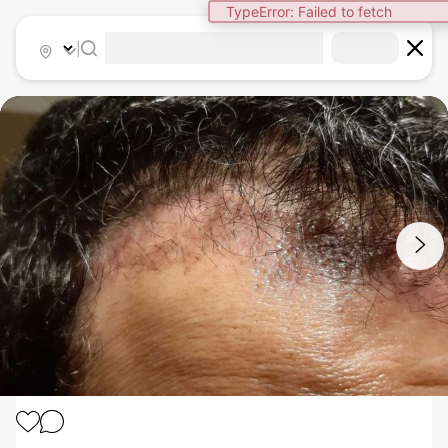
TypeError: Failed to fetch
|
1
/
3
IMPLANTE CAPILAR