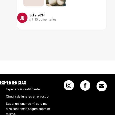
Julieta634
JU
10 comentarios
EXPERIENCIAS
Experiencia gratificante
Cirugia de lunares en el rostro
Sacar un lunar de mi cara me
hizo sentir más segura sobre mi
misma.