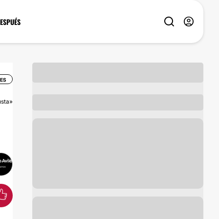
DESPUÉS
ES
sta»