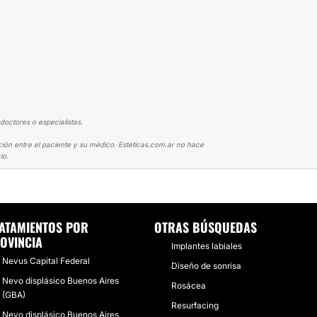
doctores o especialistas.
ción entre el paciente y su médico. Esteticas.com.ar no hace
io.
ELENTE ATENCIÓN Y CALIDAD
ATAMIENTOS POR
OTRAS BÚSQUEDAS
OVINCIA
Implantes labiales
Nevus Capital Federal
Diseño de sonrisa
Nevo displásico Buenos Aires
Rosácea
(GBA)
Resurfacing
Nevo displásico Buenos Aires