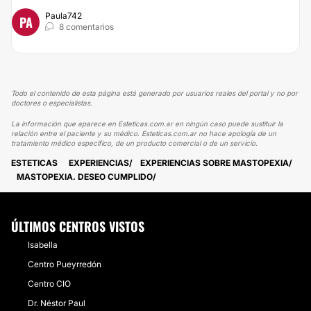
Paula742
PA
8 comentarios
Todo el contenido de esta página está generado por usuarios reales del portal y no por
doctores o especialistas.
La información que aparece en Esteticas.com.ar en ningún caso puede sustituir la
relación entre el paciente y su médico. Esteticas.com.ar no hace apología de un
tratamiento médico específico, de un producto comercial o de un servicio.
ESTETICAS
EXPERIENCIAS
EXPERIENCIAS SOBRE MASTOPEXIA
MASTOPEXIA. DESEO CUMPLIDO
ÚLTIMOS CENTROS VISTOS
Isabella
Centro Pueyrredón
Centro CIO
Dr. Néstor Paul