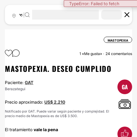
TypeError: Failed to fetch
|
MASTOPEXIA
1
«Me gusta»
24 comentarios
MASTOPEXIA. DESEO CUMPLIDO
Paciente:
GAT
GA
Berazategui
Precio aproximado:
US$ 2.210
Notificado por GAT. Puede variar según paciente y complejidad. El
precio medio de Mastopexia es de US$ 3.500.
El tratamiento
vale la pena